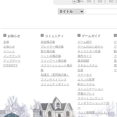
前へ
161
162
163
お知らせ
コミュニティ
ゲームガイド
全体
自由掲示板
ゲーム紹介
ゲ
お知らせ
プレイヤー掲示板
ゲームのはじめかた
ア
イベント
取引掲示板
キャラクター作成
動
メンテナンス
ペットAI掲示板
操作ガイド
フ
アップデート
ファンアート掲示板
基本戦闘
音
ETERNITY
スクリーンショット掲示
スキルシステム
壁
板
生産
マ
知識王（質問掲示板）
ステータス
ファンサイトリンク
エリンの世界
コミュニティポイント
町のシステム
コミュニケーション
序盤のプレイ
スマートコンテンツ
インタラクションメーカ
ー
ペット探検隊・ペットハ