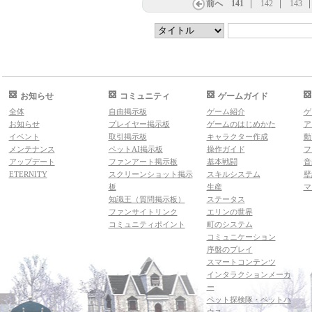
前へ
141
142
143
お知らせ
コミュニティ
ゲームガイド
全体
自由掲示板
ゲーム紹介
ゲ
お知らせ
プレイヤー掲示板
ゲームのはじめかた
ア
イベント
取引掲示板
キャラクター作成
動
メンテナンス
ペットAI掲示板
操作ガイド
フ
アップデート
ファンアート掲示板
基本戦闘
音
ETERNITY
スクリーンショット掲示
スキルシステム
壁
板
生産
マ
知識王（質問掲示板）
ステータス
ファンサイトリンク
エリンの世界
コミュニティポイント
町のシステム
コミュニケーション
序盤のプレイ
スマートコンテンツ
インタラクションメーカ
ー
ペット探検隊・ペットハ