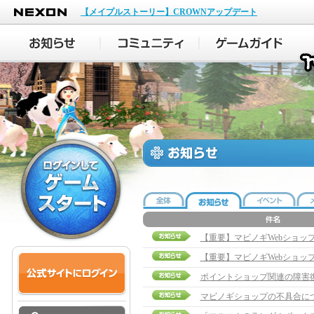
NEXON
【メイプルストーリー】CROWNアップデート
【重要】マビノギWebショッ
【重要】マビノギWebショッ
ポイントショップ関連の障害
マビノギショップの不具合に