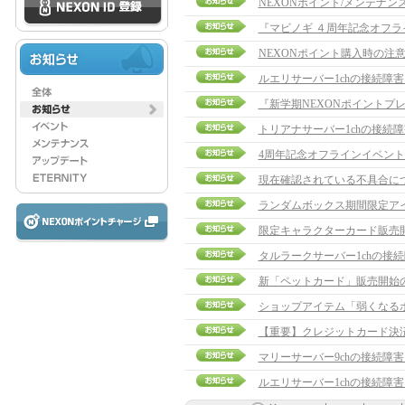
NEXONポイント/メンテナン
『マビノギ ４周年記念オフ
NEXONポイント購入時の注
ルエリサーバー1chの接続障
『新学期NEXONポイントプ
トリアナサーバー1chの接続
4周年記念オフラインイベント
現在確認されている不具合に
ランダムボックス期間限定ア
限定キャラクターカード販売
タルラークサーバー1chの接
新「ペットカード」販売開始
ショップアイテム「弱くなる
【重要】クレジットカード決
マリーサーバー9chの接続障
ルエリサーバー1chの接続障