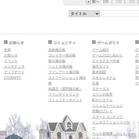
前へ
131
132
133
お知らせ
コミュニティ
ゲームガイド
全体
自由掲示板
ゲーム紹介
ゲ
お知らせ
プレイヤー掲示板
ゲームのはじめかた
ア
イベント
取引掲示板
キャラクター作成
動
メンテナンス
ペットAI掲示板
操作ガイド
フ
アップデート
ファンアート掲示板
基本戦闘
音
ETERNITY
スクリーンショット掲示
スキルシステム
壁
板
生産
マ
知識王（質問掲示板）
ステータス
ファンサイトリンク
エリンの世界
コミュニティポイント
町のシステム
コミュニケーション
序盤のプレイ
スマートコンテンツ
インタラクションメーカ
ー
ペット探検隊・ペットハ