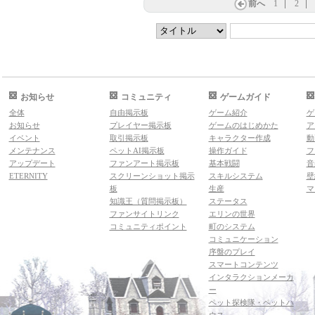
前へ
1
2
お知らせ
コミュニティ
ゲームガイド
全体
自由掲示板
ゲーム紹介
ゲ
お知らせ
プレイヤー掲示板
ゲームのはじめかた
ア
イベント
取引掲示板
キャラクター作成
動
メンテナンス
ペットAI掲示板
操作ガイド
フ
アップデート
ファンアート掲示板
基本戦闘
音
ETERNITY
スクリーンショット掲示
スキルシステム
壁
板
生産
マ
知識王（質問掲示板）
ステータス
ファンサイトリンク
エリンの世界
コミュニティポイント
町のシステム
コミュニケーション
序盤のプレイ
スマートコンテンツ
インタラクションメーカ
ー
ペット探検隊・ペットハ