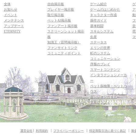
全体
自由掲示板
ゲーム紹介
ゲ
お知らせ
プレイヤー掲示板
ゲームのはじめかた
ア
イベント
取引掲示板
キャラクター作成
動
メンテナンス
ペットAI掲示板
操作ガイド
フ
アップデート
ファンアート掲示板
基本戦闘
音
ETERNITY
スクリーンショット掲示
スキルシステム
壁
板
生産
マ
知識王（質問掲示板）
ステータス
ファンサイトリンク
エリンの世界
コミュニティポイント
町のシステム
コミュニケーション
序盤のプレイ
スマートコンテンツ
インタラクションメーカ
ー
ペット探検隊・ペットハ
ウス
ダンジョンガイド
マギグラフィ
運営会社
利用規約
プライバシーポリシー
特定商取引法に基づく表記
資