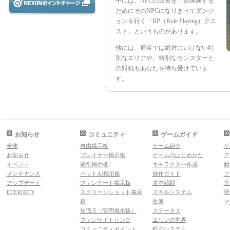
中には、NPCの過去を、追体験する
ためにそのNPCになりきってダンジ
ョンを行く「RP（Role Playing）クエ
スト」というものがあります。
他には、通常では絶対にいけない特
別なエリアや、特別なモンスターと
の対戦もあなたを待ち受けていま
す。
お知らせ
コミュニティ
ゲームガイド
全体
自由掲示板
ゲーム紹介
ゲ
お知らせ
プレイヤー掲示板
ゲームのはじめかた
ア
イベント
取引掲示板
キャラクター作成
動
メンテナンス
ペットAI掲示板
操作ガイド
フ
アップデート
ファンアート掲示板
基本戦闘
音
ETERNITY
スクリーンショット掲示
スキルシステム
壁
板
生産
マ
知識王（質問掲示板）
ステータス
ファンサイトリンク
エリンの世界
コミュニティポイント
町のシステム