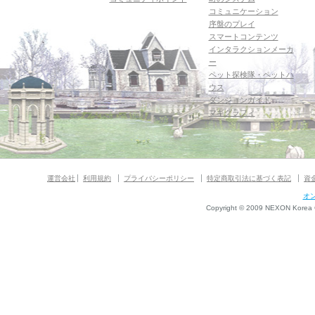
コミュニケーション
序盤のプレイ
スマートコンテンツ
インタラクションメーカ
ー
ペット探検隊・ペットハ
ウス
ダンジョンガイド
マギグラフィ
運営会社
利用規約
プライバシーポリシー
特定商取引法に基づく表記
資
オ
Copyright © 2009 NEXON Korea Co