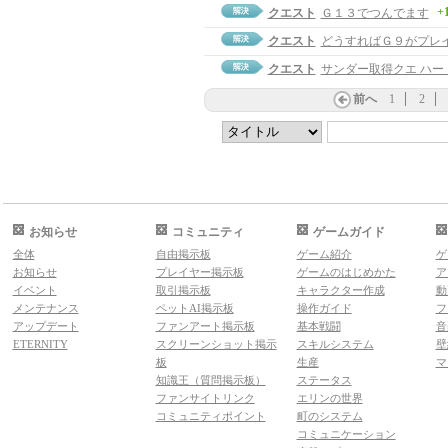
+
クエスト
Ｇ１３でつんでます
クエスト
どうすればＧ９がプレ
クエスト
サンダー取得クエ ハー
前へ
1
2
お知らせ
コミュニティ
ゲームガイド
全体
自由掲示板
ゲーム紹介
ゲ
お知らせ
プレイヤー掲示板
ゲームのはじめかた
ア
イベント
取引掲示板
キャラクター作成
動
メンテナンス
ペットAI掲示板
操作ガイド
フ
アップデート
ファンアート掲示板
基本戦闘
音
ETERNITY
スクリーンショット掲示
スキルシステム
壁
板
生産
マ
知識王（質問掲示板）
ステータス
ファンサイトリンク
エリンの世界
コミュニティポイント
町のシステム
コミュニケーション