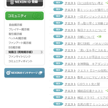
+
クエスト
口には出せない考え
クエスト
影ミッションが進行し
クエスト
一日ダンジョンクエス
クエスト
手っ取り早く１M稼ぐ
クエスト
毎日クエストについて
+10
クエスト
分解について
クエスト
新G3決戦 バオルソロ
クエスト
「黒い玉を手に入れる
クエスト
クエストが手詰まりに
クエスト
女神降臨 キアダンジ
クエスト
クエスト【コール住民
クエスト
数年ぶりにマビノギを
クエスト
G10ラスト光と闇
+
クエスト
補給品伝達クエスト
クエスト
検証:ドラマ2 イリア
クエスト
生死の境で ミッション