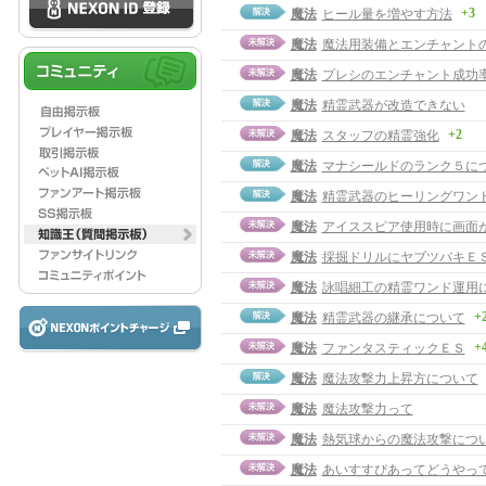
+3
魔法
ヒール量を増やす方法
魔法
魔法用装備とエンチャント
魔法
プレシのエンチャント成功率
魔法
精霊武器が改造できない
+2
魔法
スタッフの精霊強化
魔法
マナシールドのランク５に
魔法
精霊武器のヒーリングワン
魔法
アイススピア使用時に画面
魔法
採掘ドリルにヤブツバキＥ
魔法
詠唱細工の精霊ワンド運用
+
魔法
精霊武器の継承について
+
魔法
ファンタスティックＥＳ
魔法
魔法攻撃力上昇方について
魔法
魔法攻撃力って
魔法
熱気球からの魔法攻撃につ
魔法
あいすすぴあってどうやっ