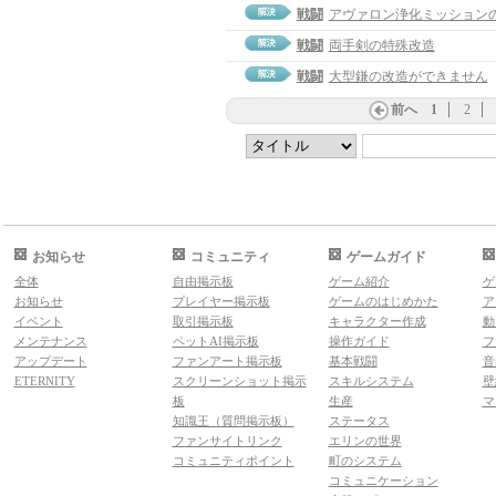
戦闘
アヴァロン浄化ミッション
戦闘
両手剣の特殊改造
戦闘
大型鎌の改造ができません
前へ
1
2
お知らせ
コミュニティ
ゲームガイド
全体
自由掲示板
ゲーム紹介
ゲ
お知らせ
プレイヤー掲示板
ゲームのはじめかた
ア
イベント
取引掲示板
キャラクター作成
動
メンテナンス
ペットAI掲示板
操作ガイド
フ
アップデート
ファンアート掲示板
基本戦闘
音
ETERNITY
スクリーンショット掲示
スキルシステム
壁
板
生産
マ
知識王（質問掲示板）
ステータス
ファンサイトリンク
エリンの世界
コミュニティポイント
町のシステム
コミュニケーション