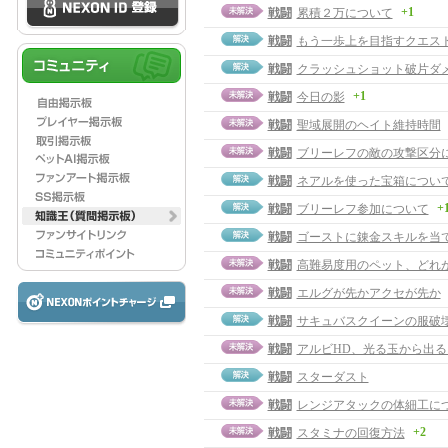
+1
戦闘
累積２万について
戦闘
もう一歩上を目指すクエス
戦闘
クラッシュショット破片ダ
+1
戦闘
今日の影
戦闘
聖域展開のヘイト維持時間
戦闘
ブリーレフの敵の攻撃区分
戦闘
ネアルを使った宝箱につい
+
戦闘
ブリーレフ参加について
戦闘
ゴーストに錬金スキルを当
戦闘
高難易度用のペット、どれ
戦闘
エルグが先かアクセが先か
戦闘
サキュバスクイーンの服破
戦闘
アルビHD、光る玉から出
戦闘
スターダスト
戦闘
レンジアタックの体細工に
+2
戦闘
スタミナの回復方法