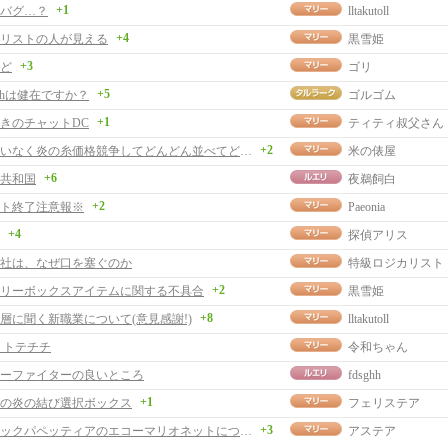
+1
バグ…？
lltakutoll
+4
リストの人が見える
黒雪姫
+3
ど
ゴリ
+5
chは健在ですか？
ゴルゴム
+1
きのチャットDC
ティティ叔父さん
+2
私にお構いなく炎の糸価格競争してどんどん並べてどうぞ。
米の俵屋
+6
共和国
夜鵜飼白
+2
ト終了注意報※
Paeonia
+4
探偵アリス
社は、なぜ口を塞ぐのか
特級ロジカリスト
+2
リーボックスアイテムに関する不具合
黒雪姫
+8
層に聞く新職業について(意見感謝!)
lltakutoll
 トテチチ
令和ちゃん
ーファイターの良いところ
fdsghh
+1
の炎の結び選択ボックス
フェリステア
+3
メロディックパペッティアのエコーマリオネットについて
アステア