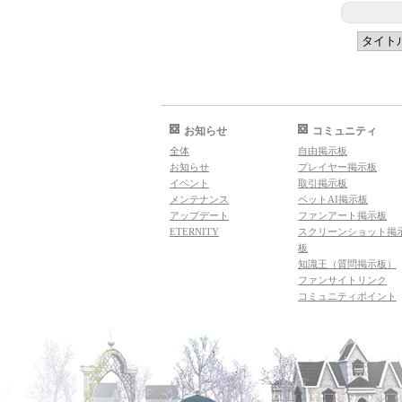
お知らせ
コミュニティ
全体
自由掲示板
お知らせ
プレイヤー掲示板
イベント
取引掲示板
メンテナンス
ペットAI掲示板
アップデート
ファンアート掲示板
ETERNITY
スクリーンショット掲
板
知識王（質問掲示板）
ファンサイトリンク
コミュニティポイント