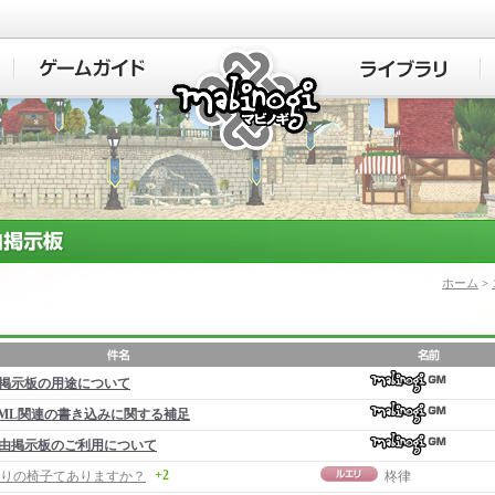
マビノギ
ホーム
>
掲示板の用途について
ML関連の書き込みに関する補足
由掲示板のご利用について
+2
りの椅子てありますか？
柊律