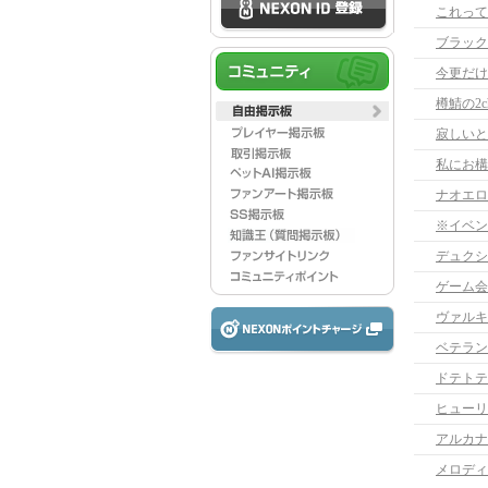
これって
ブラック
今更だけ
樽鯖の2
寂しいと
ナオエロ
※イベン
デュクシ
ゲーム会
ヴァルキ
ベテラン
ドテトテ
ヒューリ
アルカナ