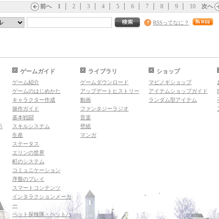
前へ
1
2
3
4
5
6
7
8
9
10
次へ
RSSってなに？
ゲームガイド
ライブラリ
ショップ
ゲーム紹介
ゲームダウンロード
マビノギショップ
ゲームのはじめかた
アップデートヒストリー
アイテムショップガイド
キャラクター作成
動画
ランダム型アイテム
操作ガイド
ファンタジーラジオ
基本戦闘
音楽
示
スキルシステム
壁紙
生産
マンガ
ステータス
エリンの世界
町のシステム
コミュニケーション
序盤のプレイ
スマートコンテンツ
インタラクションメーカ
ー
ペット探検隊・ペットハ