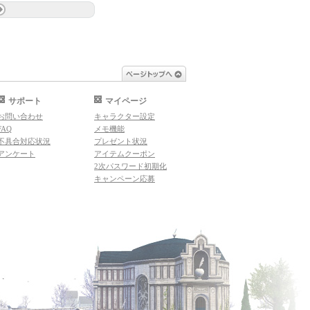
ページトップへ
サポート
マイページ
お問い合わせ
キャラクター設定
FAQ
メモ機能
不具合対応状況
プレゼント状況
アンケート
アイテムクーポン
2次パスワード初期化
キャンペーン応募