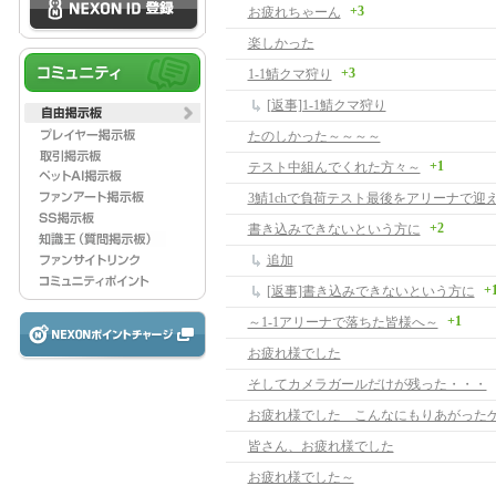
+3
お疲れちゃーん
楽しかった
+3
1-1鯖クマ狩り
[返事]1-1鯖クマ狩り
たのしかった～～～～
+1
テスト中組んでくれた方々～
3鯖1chで負荷テスト最後をアリーナで迎
+2
書き込みできないという方に
追加
+
[返事]書き込みできないという方に
+1
～1-1アリーナで落ちた皆様へ～
お疲れ様でした
そしてカメラガールだけが残った・・・
皆さん、お疲れ様でした
お疲れ様でした～