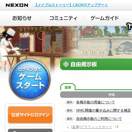
NEXON
【メイプルストーリー】CROWNアップデート
各掲示板の用途について
MML関連の書き込みに関する補足
自由掲示板のご利用について
+2
[返事]グラフィックカード