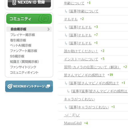
+1
年齢について
[返事]年齢について
+2
そもそも
+3
[返事]そもそも
+7
[返事]そもそも
+1
[返事]そもそも
+2
誰か助けてください！
+5
インストールについて
+2
質問>カメラの位置について（解決）
+19
皆さんマビノギの感想は？
+1
[返事]皆さんマビノギの感想は？
[返事][返事]皆さんマビノギの感想は
キャラがつくれない
+1
[返事]キャラがつくれない
ヽ(｀Д´)ノ
MatroxG4x0
+4