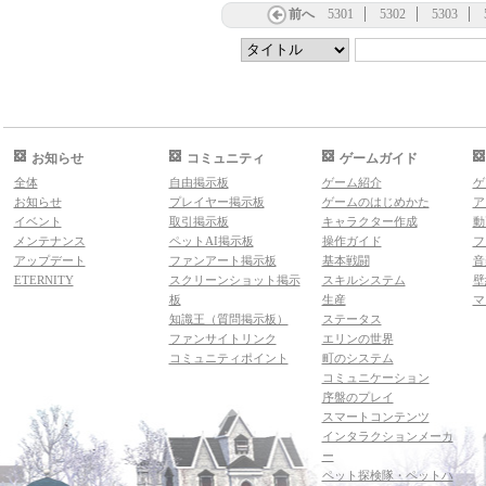
前へ
5301
5302
5303
お知らせ
コミュニティ
ゲームガイド
全体
自由掲示板
ゲーム紹介
ゲ
お知らせ
プレイヤー掲示板
ゲームのはじめかた
ア
イベント
取引掲示板
キャラクター作成
動
メンテナンス
ペットAI掲示板
操作ガイド
フ
アップデート
ファンアート掲示板
基本戦闘
音
ETERNITY
スクリーンショット掲示
スキルシステム
壁
板
生産
マ
知識王（質問掲示板）
ステータス
ファンサイトリンク
エリンの世界
コミュニティポイント
町のシステム
コミュニケーション
序盤のプレイ
スマートコンテンツ
インタラクションメーカ
ー
ペット探検隊・ペットハ