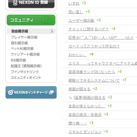
+5
いずれ
+3
思い直し
+5
ユーザー掲示板
+2
チャットに関するバグ？
応答オ(￣人￣)ネ(－人－)ガ(*＿ ＿)人イ
カードってどうやって作るの？
+9
おかしい。
エリス ってキャラクターにアイテム
+1
楽器演奏ランクDになったら
+7
横殴りできるシステムについて
+2
画面が固まる
+2
[返事]画面が固まる
+2
名前が使えなかった…
+3
名前の表示・非表示
+3
贈り物・・
+1
スキルとダンジョン