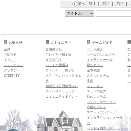
前へ
5311
5312
5313
お知らせ
コミュニティ
ゲームガイド
全体
自由掲示板
ゲーム紹介
ゲ
お知らせ
プレイヤー掲示板
ゲームのはじめかた
ア
イベント
取引掲示板
キャラクター作成
動
メンテナンス
ペットAI掲示板
操作ガイド
フ
アップデート
ファンアート掲示板
基本戦闘
音
ETERNITY
スクリーンショット掲示
スキルシステム
壁
板
生産
マ
知識王（質問掲示板）
ステータス
ファンサイトリンク
エリンの世界
コミュニティポイント
町のシステム
コミュニケーション
序盤のプレイ
スマートコンテンツ
インタラクションメーカ
ー
ペット探検隊・ペットハ