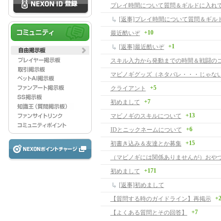
プレイ時間について質問＆ギルドに入れ
+10
最近酷いぞ
+1
[返事]最近酷いぞ
スキル入力から発動までの時間＆戦闘の
+5
クライアント
+7
初めまして
+13
マビノギのスキルについて
+6
IDとニックネームについて
+15
初書き込み＆友達とか募集
（マビノギには関係ありませんが）おや
+171
初めまして
[返事]初めまして
+
【質問する時のガイドライン】再掲示
+7
【よくある質問とその回答】