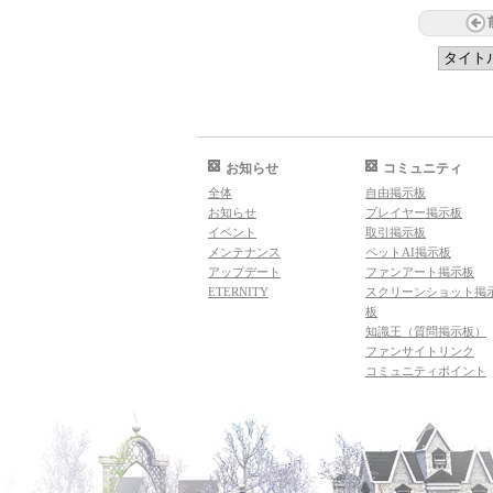
お知らせ
コミュニティ
全体
自由掲示板
お知らせ
プレイヤー掲示板
イベント
取引掲示板
メンテナンス
ペットAI掲示板
アップデート
ファンアート掲示板
ETERNITY
スクリーンショット掲
板
知識王（質問掲示板）
ファンサイトリンク
コミュニティポイント