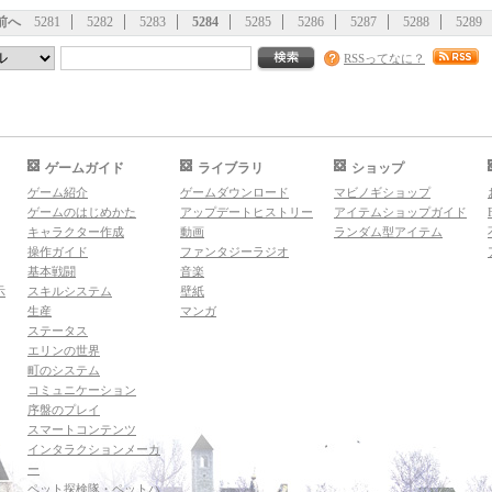
前へ
5281
5282
5283
5284
5285
5286
5287
5288
5289
RSSってなに？
ゲームガイド
ライブラリ
ショップ
ゲーム紹介
ゲームダウンロード
マビノギショップ
ゲームのはじめかた
アップデートヒストリー
アイテムショップガイド
キャラクター作成
動画
ランダム型アイテム
操作ガイド
ファンタジーラジオ
基本戦闘
音楽
示
スキルシステム
壁紙
生産
マンガ
ステータス
エリンの世界
町のシステム
コミュニケーション
序盤のプレイ
スマートコンテンツ
インタラクションメーカ
ー
ペット探検隊・ペットハ