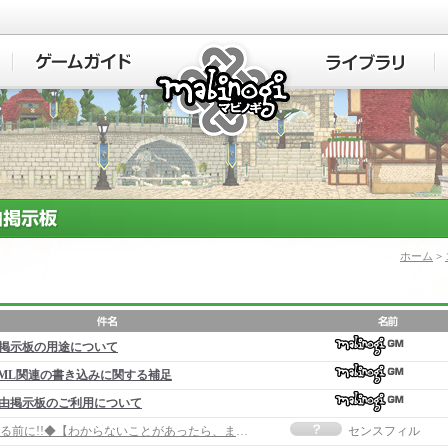
マビノギ
ホーム
>
掲示板の用途について
ML関連の書き込みに関する補足
由掲示板のご利用について
◆質問する前に!!◆【わからないことがあったら、まずここ!!!!】
センスフィル