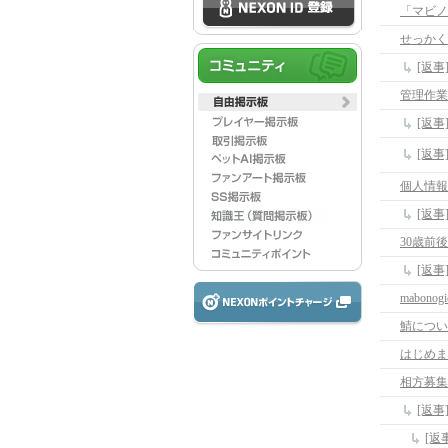
せっかく
[返
管理作業
[返
[返
個人情報
[返
30歳前
[返事
mabono
鯖につい
はじめまし
相方募集
[返
[返