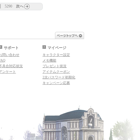
5290
次へ
ページトップへ
サポート
マイページ
お問い合わせ
キャラクター設定
FAQ
メモ機能
不具合対応状況
プレゼント状況
アンケート
アイテムクーポン
2次パスワード初期化
キャンペーン応募