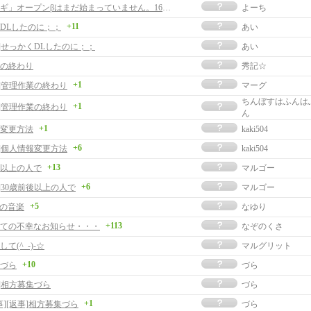
「マビノギ」オープンβはまだ始まっていません。16日開始です。
よーち
+11
DLしたのに；；
あい
事]せっかくDLしたのに；；
あい
の終わり
秀記☆
+1
事]管理作業の終わり
マーグ
ちんぼすはふんは
+1
事]管理作業の終わり
ん
+1
変更方法
kaki504
+6
事]個人情報変更方法
kaki504
+13
後以上の人で
マルゴー
+6
]30歳前後以上の人で
マルゴー
+5
giの音楽
なゆり
+113
ての不幸なお知らせ・・・
なぞのくさ
て(^_-)-☆
マルグリット
+10
づら
づら
事]相方募集づら
づら
+1
事][返事]相方募集づら
づら