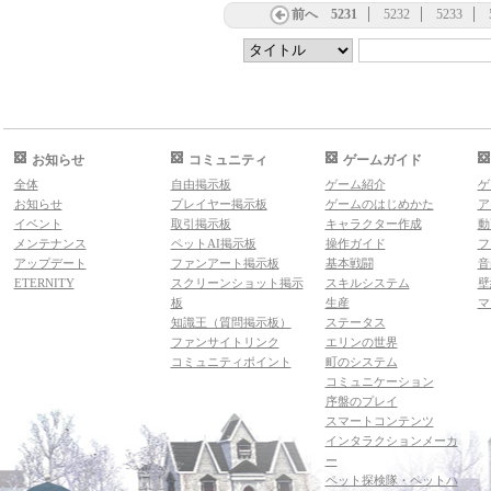
前へ
5231
5232
5233
お知らせ
コミュニティ
ゲームガイド
全体
自由掲示板
ゲーム紹介
ゲ
お知らせ
プレイヤー掲示板
ゲームのはじめかた
ア
イベント
取引掲示板
キャラクター作成
動
メンテナンス
ペットAI掲示板
操作ガイド
フ
アップデート
ファンアート掲示板
基本戦闘
音
ETERNITY
スクリーンショット掲示
スキルシステム
壁
板
生産
マ
知識王（質問掲示板）
ステータス
ファンサイトリンク
エリンの世界
コミュニティポイント
町のシステム
コミュニケーション
序盤のプレイ
スマートコンテンツ
インタラクションメーカ
ー
ペット探検隊・ペットハ