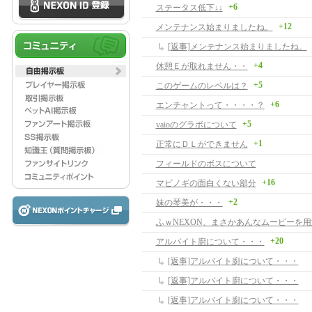
+6
ステータス低下↓↓
+12
メンテナンス始まりましたね。
[返事]メンテナンス始まりましたね。
+4
休憩Ｅが取れません・・
+5
このゲームのレベルは？
+6
エンチャントって・・・・？
+5
vaioのグラボについて
+1
正常にＤＬができません
フィールドのボスについて
+16
マビノギの面白くない部分
+2
妹の琴美が・・・
+20
アルバイト廚について・・・
[返事]アルバイト廚について・・・
[返事]アルバイト廚について・・・
[返事]アルバイト廚について・・・