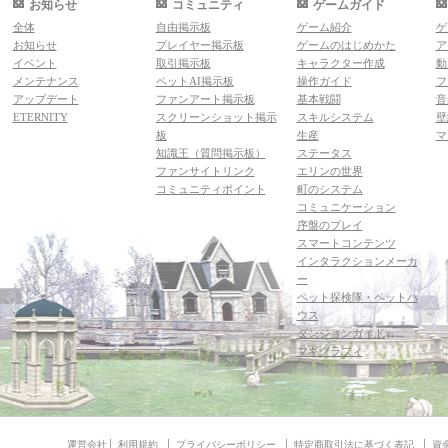
お知らせ
コミュニティ
ゲームガイド
全体
自由掲示板
ゲーム紹介
ゲ
お知らせ
プレイヤー掲示板
ゲームのはじめかた
ア
イベント
取引掲示板
キャラクター作成
動
メンテナンス
ペットAI掲示板
操作ガイド
フ
アップデート
ファンアート掲示板
基本戦闘
音
ETERNITY
スクリーンショット掲示
スキルシステム
壁
板
生産
マ
知識王（質問掲示板）
ステータス
ファンサイトリンク
エリンの世界
コミュニティポイント
町のシステム
コミュニケーション
序盤のプレイ
スマートコンテンツ
インタラクションメーカ
ー
ペット探検隊・ペットハ
ウス
ダンジョンガイド
マギグラフィ
運営会社
利用規約
プライバシーポリシー
特定商取引法に基づく表記
資