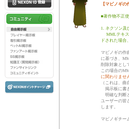
【マビノギの
■著作物不正
1. ネクソン
MMLテキス
ドされた場合
マビノギの作
に基づき、M
削除対象とし
この場合のM
に関わりませ
（これは、曲
掲示板に書き
明確な判断と
ユーザーの皆
します。
マビノギチー