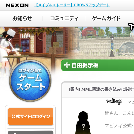
NEXON
【メイプルストーリー】CROWNアップデート
[案内] MML関連の書き込みに関
マ
皆さん、こん
マビノギ公式