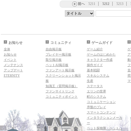
前へ
5211
5212
5213
お知らせ
コミュニティ
ゲームガイド
全体
自由掲示板
ゲーム紹介
ゲ
お知らせ
プレイヤー掲示板
ゲームのはじめかた
ア
イベント
取引掲示板
キャラクター作成
動
メンテナンス
ペットAI掲示板
操作ガイド
フ
アップデート
ファンアート掲示板
基本戦闘
音
ETERNITY
スクリーンショット掲示
スキルシステム
壁
板
生産
マ
知識王（質問掲示板）
ステータス
ファンサイトリンク
エリンの世界
コミュニティポイント
町のシステム
コミュニケーション
序盤のプレイ
スマートコンテンツ
インタラクションメーカ
ー
ペット探検隊・ペットハ