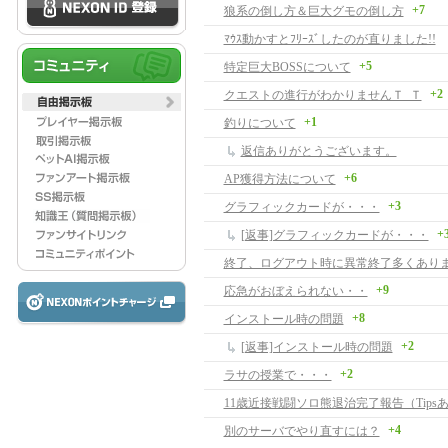
+7
狼系の倒し方＆巨大グモの倒し方
ﾏｳｽ動かすとﾌﾘｰｽﾞしたのが直りました!!
+5
特定巨大BOSSについて
+2
クエストの進行がわかりませんＴ_Ｔ
+1
釣りについて
返信ありがとうございます。
+6
AP獲得方法について
+3
グラフィックカードが・・・
+
[返事]グラフィックカードが・・・
終了、ログアウト時に異常終了多くあり
+9
応急がおぼえられない・・
+8
インストール時の問題
+2
[返事]インストール時の問題
+2
ラサの授業で・・・
11歳近接戦闘ソロ熊退治完了報告（Tips
+4
別のサーバでやり直すには？