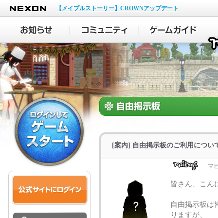
NEXON
【メイプルストーリー】CROWNアップデート
[案内] 自由掲示板のご利用につい
マ
皆さん、こん
自由掲示板は
りますが、