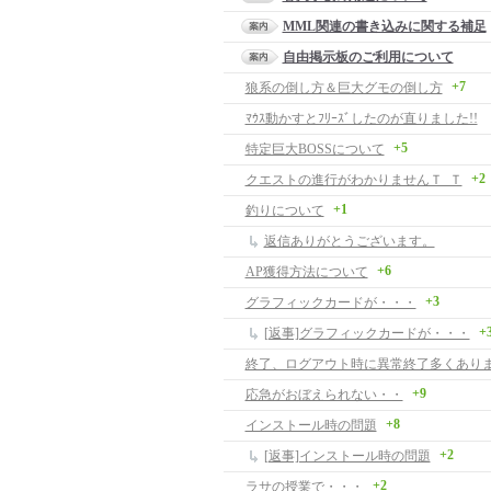
MML関連の書き込みに関する補足
自由掲示板のご利用について
+7
狼系の倒し方＆巨大グモの倒し方
ﾏｳｽ動かすとﾌﾘｰｽﾞしたのが直りました!!
+5
特定巨大BOSSについて
+2
クエストの進行がわかりませんＴ_Ｔ
+1
釣りについて
返信ありがとうございます。
+6
AP獲得方法について
+3
グラフィックカードが・・・
+
[返事]グラフィックカードが・・・
終了、ログアウト時に異常終了多くあり
+9
応急がおぼえられない・・
+8
インストール時の問題
+2
[返事]インストール時の問題
+2
ラサの授業で・・・