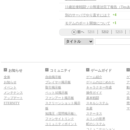
11歳近接戦闘ソロ熊退治完了報告（Tips
+4
別のサーバでやり直すには？
+1
モデムのポート開放について
前へ
5211
5212
5213
お知らせ
コミュニティ
ゲームガイド
全体
自由掲示板
ゲーム紹介
ゲ
お知らせ
プレイヤー掲示板
ゲームのはじめかた
ア
イベント
取引掲示板
キャラクター作成
動
メンテナンス
ペットAI掲示板
操作ガイド
フ
アップデート
ファンアート掲示板
基本戦闘
音
ETERNITY
スクリーンショット掲示
スキルシステム
壁
板
生産
マ
知識王（質問掲示板）
ステータス
ファンサイトリンク
エリンの世界
コミュニティポイント
町のシステム
コミュニケーション