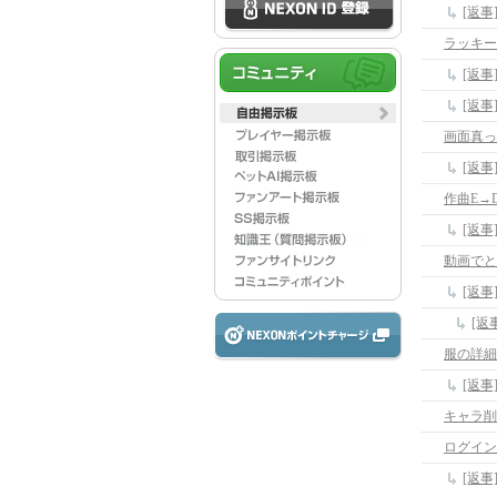
[返
ラッキー
[返
[返
画面真っ
[返事
作曲E→
[返
動画でと
[返
服の詳細
[返
キャラ削
ログイン
[返