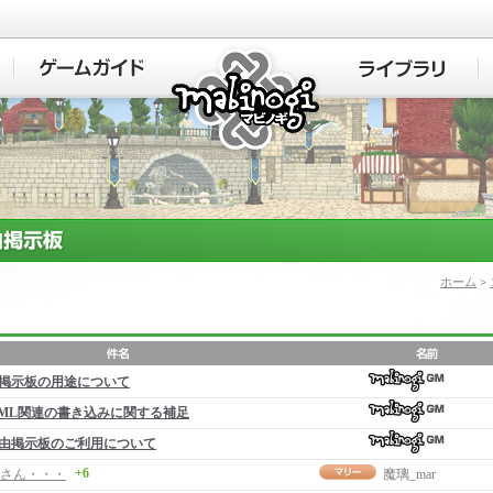
マビノギ
ホーム
>
掲示板の用途について
ML関連の書き込みに関する補足
由掲示板のご利用について
+6
さん・・・
魔璃_mar