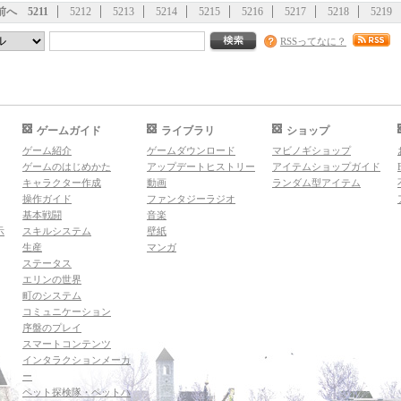
前へ
5211
5212
5213
5214
5215
5216
5217
5218
5219
RSSってなに？
ゲームガイド
ライブラリ
ショップ
ゲーム紹介
ゲームダウンロード
マビノギショップ
ゲームのはじめかた
アップデートヒストリー
アイテムショップガイド
キャラクター作成
動画
ランダム型アイテム
操作ガイド
ファンタジーラジオ
基本戦闘
音楽
示
スキルシステム
壁紙
生産
マンガ
ステータス
エリンの世界
町のシステム
コミュニケーション
序盤のプレイ
スマートコンテンツ
インタラクションメーカ
ー
ペット探検隊・ペットハ