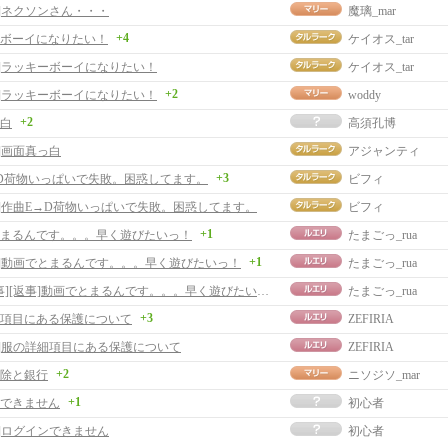
事]ネクソンさん・・・
魔璃_mar
+4
ボーイになりたい！
ケイオス_tar
事]ラッキーボーイになりたい！
ケイオス_tar
+2
事]ラッキーボーイになりたい！
woddy
+2
白
高須孔博
]画面真っ白
アジャンティ
+3
D荷物いっぱいで失敗。困惑してます。
ビフィ
事]作曲E→D荷物いっぱいで失敗。困惑してます。
ビフィ
+1
まるんです。。。早く遊びたいっ！
たまごっ_rua
+1
事]動画でとまるんです。。。早く遊びたいっ！
たまごっ_rua
[返事][返事]動画でとまるんです。。。早く遊びたいっ！
たまごっ_rua
+3
項目にある保護について
ZEFIRIA
事]服の詳細項目にある保護について
ZEFIRIA
+2
除と銀行
ニソジソ_mar
+1
できません
初心者
事]ログインできません
初心者