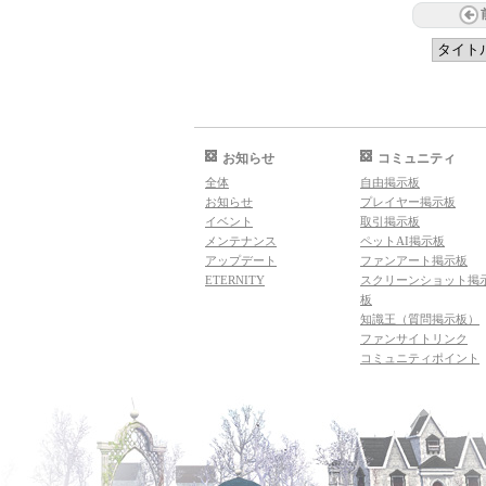
お知らせ
コミュニティ
全体
自由掲示板
お知らせ
プレイヤー掲示板
イベント
取引掲示板
メンテナンス
ペットAI掲示板
アップデート
ファンアート掲示板
ETERNITY
スクリーンショット掲
板
知識王（質問掲示板）
ファンサイトリンク
コミュニティポイント