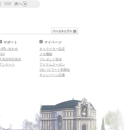
5220
次へ
ページトップへ
サポート
マイページ
お問い合わせ
キャラクター設定
FAQ
メモ機能
不具合対応状況
プレゼント状況
アンケート
アイテムクーポン
2次パスワード初期化
キャンペーン応募