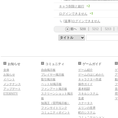
+2
キャラ削除と銀行
+1
ログインできません
[返事]ログインできません
前へ
5211
5212
5213
お知らせ
コミュニティ
ゲームガイド
全体
自由掲示板
ゲーム紹介
ゲ
お知らせ
プレイヤー掲示板
ゲームのはじめかた
ア
イベント
取引掲示板
キャラクター作成
動
メンテナンス
ペットAI掲示板
操作ガイド
フ
アップデート
ファンアート掲示板
基本戦闘
音
ETERNITY
スクリーンショット掲示
スキルシステム
壁
板
生産
マ
知識王（質問掲示板）
ステータス
ファンサイトリンク
エリンの世界
コミュニティポイント
町のシステム
コミュニケーション