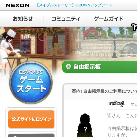
NEXON
【メイプルストーリー】CROWNアップデート
[案内] 自由掲示板のご利用につい
マ
皆さん、こん
自由掲示板は
りますが、