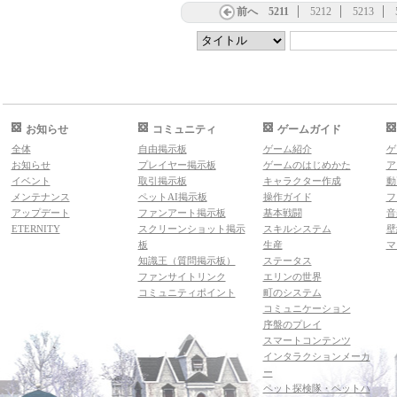
前へ
5211
5212
5213
お知らせ
コミュニティ
ゲームガイド
全体
自由掲示板
ゲーム紹介
ゲ
お知らせ
プレイヤー掲示板
ゲームのはじめかた
ア
イベント
取引掲示板
キャラクター作成
動
メンテナンス
ペットAI掲示板
操作ガイド
フ
アップデート
ファンアート掲示板
基本戦闘
音
ETERNITY
スクリーンショット掲示
スキルシステム
壁
板
生産
マ
知識王（質問掲示板）
ステータス
ファンサイトリンク
エリンの世界
コミュニティポイント
町のシステム
コミュニケーション
序盤のプレイ
スマートコンテンツ
インタラクションメーカ
ー
ペット探検隊・ペットハ