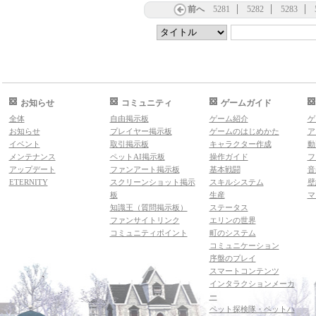
前へ
5281
5282
5283
お知らせ
コミュニティ
ゲームガイド
全体
自由掲示板
ゲーム紹介
ゲ
お知らせ
プレイヤー掲示板
ゲームのはじめかた
ア
イベント
取引掲示板
キャラクター作成
動
メンテナンス
ペットAI掲示板
操作ガイド
フ
アップデート
ファンアート掲示板
基本戦闘
音
ETERNITY
スクリーンショット掲示
スキルシステム
壁
板
生産
マ
知識王（質問掲示板）
ステータス
ファンサイトリンク
エリンの世界
コミュニティポイント
町のシステム
コミュニケーション
序盤のプレイ
スマートコンテンツ
インタラクションメーカ
ー
ペット探検隊・ペットハ