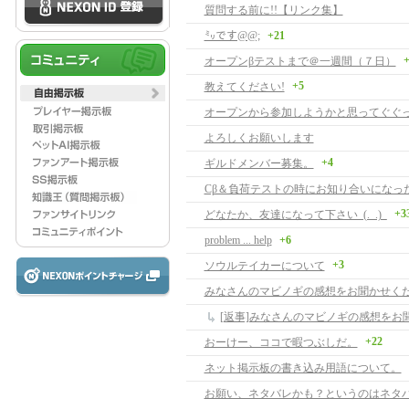
質問する前に!!【リンク集】
㍉です@@;
+21
+
オープンβテストまで＠一週間（７日）
+5
教えてください!
オープンから参加しようかと思ってぐぐ
よろしくお願いします
+4
ギルドメンバー募集。
+3
どなたか、友達になって下さい_(._.)_
problem ... help
+6
+3
ソウルテイカーについて
みなさんのマビノギの感想をお聞かせく
[返事]みなさんのマビノギの感想をお
+22
おーけー、ココで暇つぶしだ。
ネット掲示板の書き込み用語について。