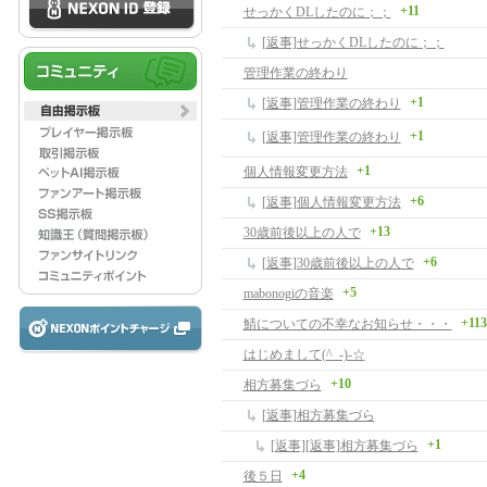
+11
せっかくDLしたのに；；
[返事]せっかくDLしたのに；；
管理作業の終わり
+1
[返事]管理作業の終わり
+1
[返事]管理作業の終わり
+1
個人情報変更方法
+6
[返事]個人情報変更方法
+13
30歳前後以上の人で
+6
[返事]30歳前後以上の人で
+5
mabonogiの音楽
+113
鯖についての不幸なお知らせ・・・
はじめまして(^_-)-☆
+10
相方募集づら
[返事]相方募集づら
+1
[返事][返事]相方募集づら
+4
後５日