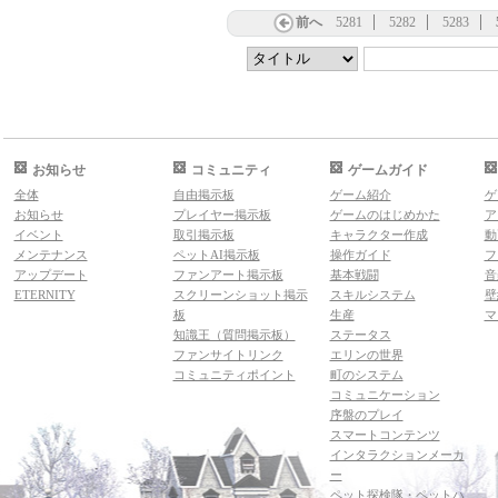
前へ
5281
5282
5283
お知らせ
コミュニティ
ゲームガイド
全体
自由掲示板
ゲーム紹介
ゲ
お知らせ
プレイヤー掲示板
ゲームのはじめかた
ア
イベント
取引掲示板
キャラクター作成
動
メンテナンス
ペットAI掲示板
操作ガイド
フ
アップデート
ファンアート掲示板
基本戦闘
音
ETERNITY
スクリーンショット掲示
スキルシステム
壁
板
生産
マ
知識王（質問掲示板）
ステータス
ファンサイトリンク
エリンの世界
コミュニティポイント
町のシステム
コミュニケーション
序盤のプレイ
スマートコンテンツ
インタラクションメーカ
ー
ペット探検隊・ペットハ