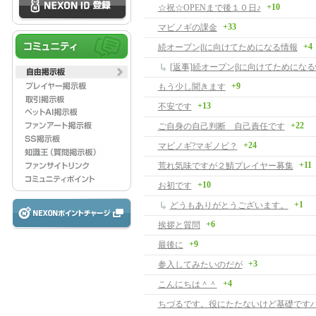
+10
☆祝☆OPENまで後１０日♪
+33
マビノギの課金
+4
続オープンβに向けてためになる情報
[返事]続オープンβに向けてためにな
+9
もう少し聞きます
+13
不安です
+22
ご自身の自己判断 自己責任です
+24
マビノギ?マギノビ？
+11
荒れ気味ですが２鯖プレイヤー募集
+10
お初です
+1
どうもありがとうございます。
+6
挨拶と質問
+9
最後に
+3
参入してみたいのだが
+4
こんにちは＾＾
ちづるです。役にたたないけど基礎です