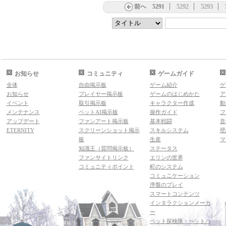
前へ
5291
5292
5293
お知らせ
コミュニティ
ゲームガイド
全体
自由掲示板
ゲーム紹介
ゲ
お知らせ
プレイヤー掲示板
ゲームのはじめかた
ア
イベント
取引掲示板
キャラクター作成
動
メンテナンス
ペットAI掲示板
操作ガイド
フ
アップデート
ファンアート掲示板
基本戦闘
音
ETERNITY
スクリーンショット掲示
スキルシステム
壁
板
生産
マ
知識王（質問掲示板）
ステータス
ファンサイトリンク
エリンの世界
コミュニティポイント
町のシステム
コミュニケーション
序盤のプレイ
スマートコンテンツ
インタラクションメーカ
ー
ペット探検隊・ペットハ