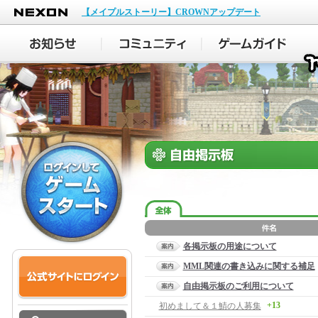
NEXON
【メイプルストーリー】CROWNアップデート
各掲示板の用途について
MML関連の書き込みに関する補足
自由掲示板のご利用について
+13
初めまして＆１鯖の人募集