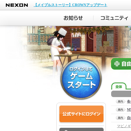
NEXON
【メイプルストーリー】CROWNアップデート
各
M
自
マビノギ