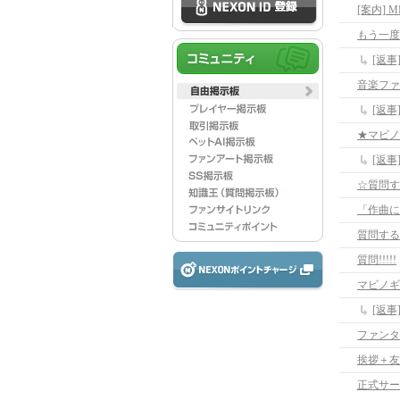
[案内]
もう一度
[返
音楽ファ
[返
★マビノ
[返
☆質問す
質問する
質問!!!!!
マビノギ
[返
ファンタ
挨拶＋友
正式サー