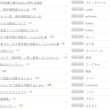
 MML関連の書き込みに関する補足
マビノギチーム
+21
、著作権関係のまとめ
soralis
事]もう一度、著作権関係のまとめ
anchimon
+1
イルの曲名について
Kanna
事]音楽ファイルの曲名について
Kanna
+32
ギで著作物の演奏をしてよいのか★
ちいこ
+9
事]★マビノギで著作物の演奏をしてよいのか★
なであ
+7
る前に!!☆
センスフィル
+1
「作曲について（著作権）」等に返答していただいた方へ
架南
+2
時のガイドライン
フィアネル
+10
剛史
+21
で音楽を演奏するときに
フィー
+40
事]マビノギで音楽を演奏するときに
Lunakanto
+2
ジークラブって？？
こーら
+1
達募集♪
アキラ
+17
ビスって･･･
ももろん