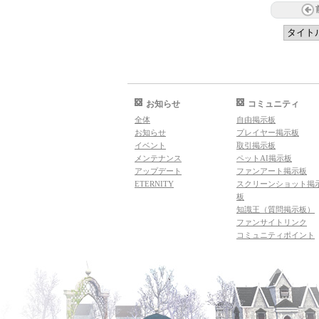
お知らせ
コミュニティ
全体
自由掲示板
お知らせ
プレイヤー掲示板
イベント
取引掲示板
メンテナンス
ペットAI掲示板
アップデート
ファンアート掲示板
ETERNITY
スクリーンショット掲
板
知識王（質問掲示板）
ファンサイトリンク
コミュニティポイント