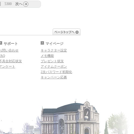
5300
次へ
ページトップへ
サポート
マイページ
お問い合わせ
キャラクター設定
FAQ
メモ機能
不具合対応状況
プレゼント状況
アンケート
アイテムクーポン
2次パスワード初期化
キャンペーン応募