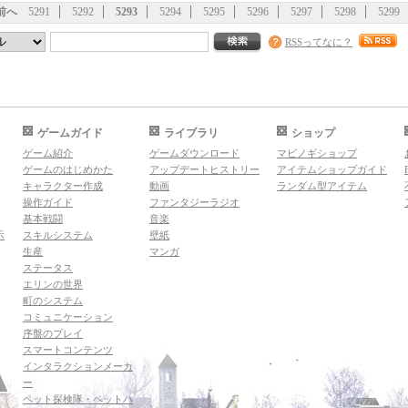
前へ
5291
5292
5293
5294
5295
5296
5297
5298
5299
RSSってなに？
ゲームガイド
ライブラリ
ショップ
ゲーム紹介
ゲームダウンロード
マビノギショップ
ゲームのはじめかた
アップデートヒストリー
アイテムショップガイド
キャラクター作成
動画
ランダム型アイテム
操作ガイド
ファンタジーラジオ
基本戦闘
音楽
示
スキルシステム
壁紙
生産
マンガ
ステータス
エリンの世界
町のシステム
コミュニケーション
序盤のプレイ
スマートコンテンツ
インタラクションメーカ
ー
ペット探検隊・ペットハ