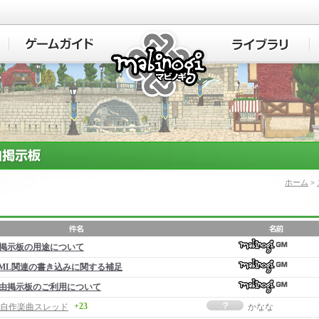
マビノギ
ホーム
>
掲示板の用途について
ML関連の書き込みに関する補足
由掲示板のご利用について
+23
自作楽曲スレッド
かなな