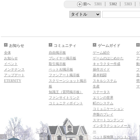
前へ
5301
5302
5303
お知らせ
コミュニティ
ゲームガイド
全体
自由掲示板
ゲーム紹介
ゲ
お知らせ
プレイヤー掲示板
ゲームのはじめかた
ア
イベント
取引掲示板
キャラクター作成
動
メンテナンス
ペットAI掲示板
操作ガイド
フ
アップデート
ファンアート掲示板
基本戦闘
音
ETERNITY
スクリーンショット掲示
スキルシステム
壁
板
生産
マ
知識王（質問掲示板）
ステータス
ファンサイトリンク
エリンの世界
コミュニティポイント
町のシステム
コミュニケーション
序盤のプレイ
スマートコンテンツ
インタラクションメーカ
ー
ペット探検隊・ペットハ