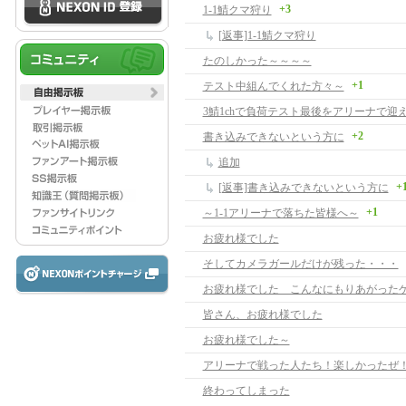
+3
1-1鯖クマ狩り
[返事]1-1鯖クマ狩り
たのしかった～～～～
+1
テスト中組んでくれた方々～
3鯖1chで負荷テスト最後をアリーナで迎
+2
書き込みできないという方に
追加
+
[返事]書き込みできないという方に
+1
～1-1アリーナで落ちた皆様へ～
お疲れ様でした
そしてカメラガールだけが残った・・・
皆さん、お疲れ様でした
お疲れ様でした～
アリーナで戦った人たち！楽しかったぜ
終わってしまった