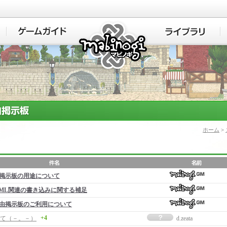
マビノギ
ホーム
>
掲示板の用途について
ML関連の書き込みに関する補足
由掲示板のご利用について
+4
て（－。－）
d.zeata