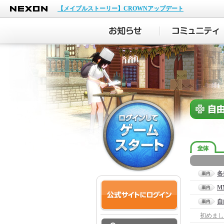
NEXON
【メイプルストーリー】CROWNアップデート
各
M
自
初めまし