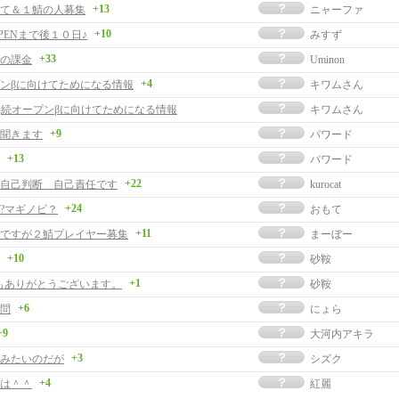
+13
て＆１鯖の人募集
ニャーファ
+10
PENまで後１０日♪
みすず
+33
の課金
Uminon
+4
ンβに向けてためになる情報
キワムさん
事]続オープンβに向けてためになる情報
キワムさん
+9
聞きます
パワード
+13
パワード
+22
自己判断 自己責任です
kurocat
+24
?マギノビ？
おもて
+11
ですが２鯖プレイヤー募集
まーぼー
+10
砂鞍
+1
もありがとうございます。
砂鞍
+6
問
にょら
+9
大河内アキラ
+3
みたいのだが
シズク
+4
は＾＾
紅麗