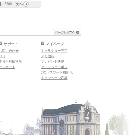
5300
次へ
ページトップへ
サポート
マイページ
お問い合わせ
キャラクター設定
FAQ
メモ機能
不具合対応状況
プレゼント状況
アンケート
アイテムクーポン
2次パスワード初期化
キャンペーン応募