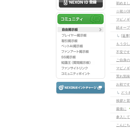
初めまし
☆祝☆O
マビノギ
続オープ
[返
もう少し
不安です
ご自身の
マビノギ
荒れ気味
お初です
どう
挨拶と質
最後に
参入して
こんにち