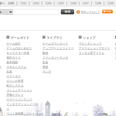
前へ
5291
5292
5293
5294
5295
5296
5297
5298
5299
RSSってなに？
ゲームガイド
ライブラリ
ショップ
ゲーム紹介
ゲームダウンロード
マビノギショップ
ゲームのはじめかた
アップデートヒストリー
アイテムショップガイド
キャラクター作成
動画
ランダム型アイテム
操作ガイド
ファンタジーラジオ
基本戦闘
音楽
示
スキルシステム
壁紙
生産
マンガ
ステータス
エリンの世界
町のシステム
コミュニケーション
序盤のプレイ
スマートコンテンツ
インタラクションメーカ
ー
ペット探検隊・ペットハ