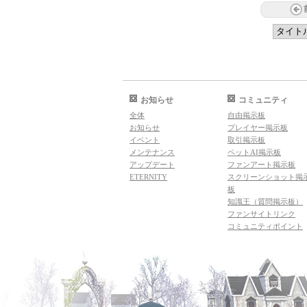
お知らせ
コミュニティ
全体
自由掲示板
お知らせ
プレイヤー掲示板
イベント
取引掲示板
メンテナンス
ペットAI掲示板
アップデート
ファンアート掲示板
ETERNITY
スクリーンショット掲
板
知識王（質問掲示板）
ファンサイトリンク
コミュニティポイント