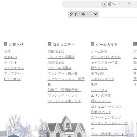
前へ
1
2
お知らせ
コミュニティ
ゲームガイド
全体
自由掲示板
ゲーム紹介
ゲ
お知らせ
プレイヤー掲示板
ゲームのはじめかた
ア
イベント
取引掲示板
キャラクター作成
動
メンテナンス
ペットAI掲示板
操作ガイド
フ
アップデート
ファンアート掲示板
基本戦闘
音
ETERNITY
スクリーンショット掲示
スキルシステム
壁
板
生産
マ
知識王（質問掲示板）
ステータス
ファンサイトリンク
エリンの世界
コミュニティポイント
町のシステム
コミュニケーション
序盤のプレイ
スマートコンテンツ
インタラクションメーカ
ー
ペット探検隊・ペットハ