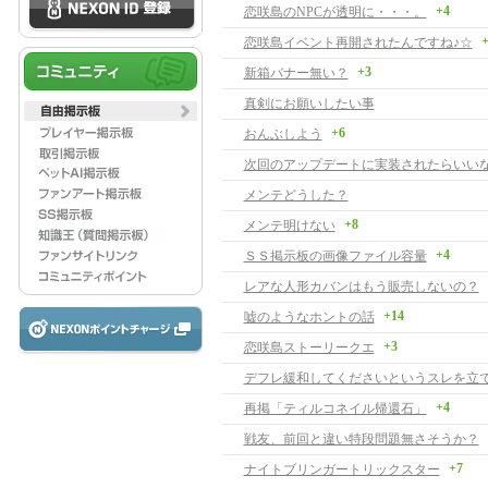
+4
恋咲島のNPCが透明に・・・。
+
恋咲島イベント再開されたんですね♪☆
+3
新箱バナー無い？
真剣にお願いしたい事
+6
おんぶしよう
次回のアップデートに実装されたらいい
メンテどうした？
+8
メンテ明けない
+4
ＳＳ掲示板の画像ファイル容量
レアな人形カバンはもう販売しないの？
+14
嘘のようなホントの話
+3
恋咲島ストーリークエ
デフレ緩和してくださいというスレを立
+4
再掲「ティルコネイル帰還石」
戦友、前回と違い特段問題無さそうか？
+7
ナイトブリンガートリックスター