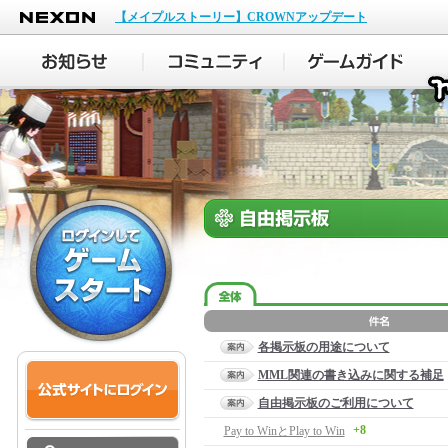
NEXON
【メイプルストーリー】CROWNアップデート
各掲示板の用途について
MML関連の書き込みに関する補足
自由掲示板のご利用について
+8
Pay to WinとPlay to Win