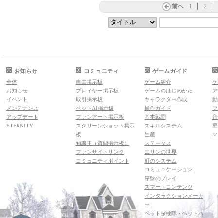
前へ
1
2
お知らせ
コミュニティ
ゲームガイド
全体
自由掲示板
ゲーム紹介
ゲ
お知らせ
プレイヤー掲示板
ゲームのはじめかた
ア
イベント
取引掲示板
キャラクター作成
動
メンテナンス
ペットAI掲示板
操作ガイド
フ
アップデート
ファンアート掲示板
基本戦闘
音
ETERNITY
スクリーンショット掲示
スキルシステム
壁
板
生産
マ
知識王（質問掲示板）
ステータス
ファンサイトリンク
エリンの世界
コミュニティポイント
町のシステム
コミュニケーション
序盤のプレイ
スマートコンテンツ
インタラクションメーカ
ー
ペット探検隊・ペットハ