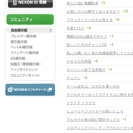
+3
未だに悩む報酬防具
+15
お気に入りの椅子てありますか？
+8
ブラックリストの人が見える
+4
今更だけど
+5
樽鯖の2chは健在ですか？
+1
寂しいときのチャットDC
+6
ナオエロ共和国
+2
※イベント終了注意報※
+4
デュクシ
ゲーム会社は、なぜ口を塞ぐのか
ヴァルキリーボックスアイテムに関する
ドテトテ トテチチ
ヒューリーファイターの良いところ
+1
アルカナの炎の結び選択ボックス