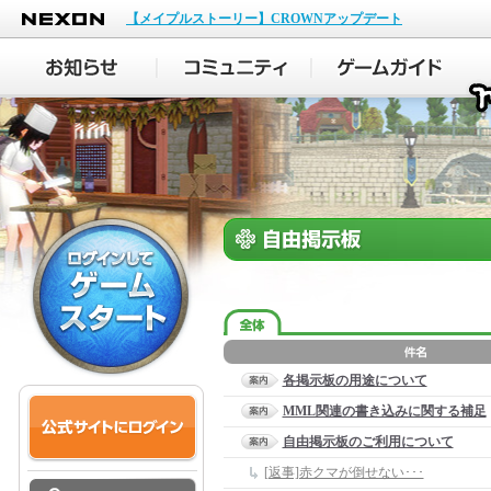
NEXON
【メイプルストーリー】CROWNアップデート
各掲示板の用途について
MML関連の書き込みに関する補足
自由掲示板のご利用について
[返事]赤クマが倒せない･･･