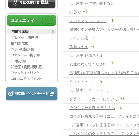
[返事]赤クマが倒せない･･･
+4
武器で
+1
エレメンタルについて
+4
レベルと歳
+3
作曲スキル
[返事]作曲スキル
+2
友達になってください
質)起動後画面が真っ黒になり強制終了さ
+6
うぅ・・・・。
[返事]うぅ・・・・。
+3
グラフィックカードについて
+2
今からノートPCを選ぶ人へ
コスプレ画像公開中（ニュースサイトに
[返事]コスプレ画像公開中（ニュース