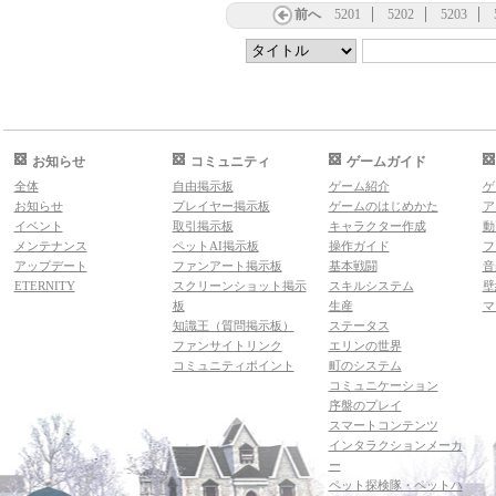
前へ
5201
5202
5203
お知らせ
コミュニティ
ゲームガイド
全体
自由掲示板
ゲーム紹介
ゲ
お知らせ
プレイヤー掲示板
ゲームのはじめかた
ア
イベント
取引掲示板
キャラクター作成
動
メンテナンス
ペットAI掲示板
操作ガイド
フ
アップデート
ファンアート掲示板
基本戦闘
音
ETERNITY
スクリーンショット掲示
スキルシステム
壁
板
生産
マ
知識王（質問掲示板）
ステータス
ファンサイトリンク
エリンの世界
コミュニティポイント
町のシステム
コミュニケーション
序盤のプレイ
スマートコンテンツ
インタラクションメーカ
ー
ペット探検隊・ペットハ