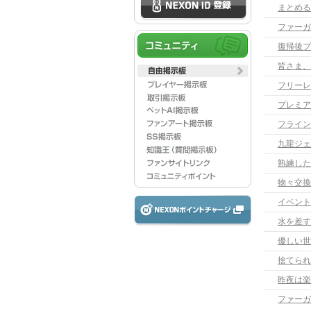
まとめる
ファーガ
復帰後プ
皆さま、
フリーレ
プレミア
フライン
九龍ジェ
熟練した
物々交換
イベント
水を差す
優しい世
昨夜は楽
ファーガ