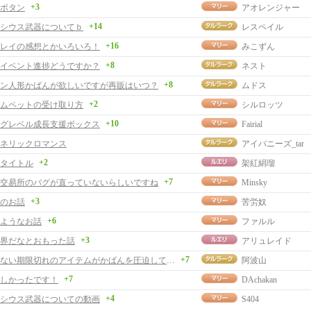
+3
ボタン
アオレンジャー
+14
シウス武器についてｂ
レスペイル
+16
レイの感想とかいろいろ！
みこずん
+8
イベント進捗どうですか？
ネスト
+8
ン人形かばんが欲しいですが再販はいつ？
ムドス
+2
ムペットの受け取り方
シルロッツ
+10
グレベル成長支援ボックス
Fairial
ネリックロマンス
アイバニーズ_tar
+2
タイトル
架紅絹瑠
+7
交易所のバグが直っていないらしいですね
Minsky
+3
のお話
苦労奴
+6
ようなお話
ファルル
+3
界だなとおもった話
アリュレイド
+7
捨てられない期限切れのアイテムがかばんを圧迫してます
阿波山
+7
しかったです！
DAchakan
+4
シウス武器についての動画
S404