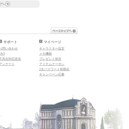
次へ
ページトップへ
サポート
マイページ
お問い合わせ
キャラクター設定
FAQ
メモ機能
不具合対応状況
プレゼント状況
アンケート
アイテムクーポン
2次パスワード初期化
キャンペーン応募