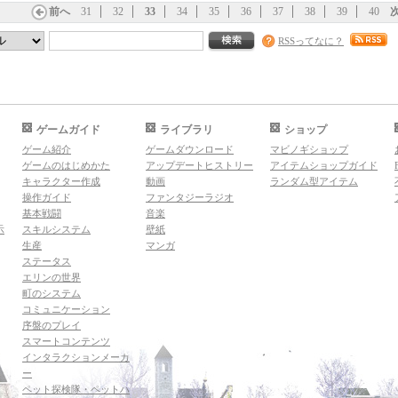
前へ
31
32
33
34
35
36
37
38
39
40
RSSってなに？
ゲームガイド
ライブラリ
ショップ
ゲーム紹介
ゲームダウンロード
マビノギショップ
ゲームのはじめかた
アップデートヒストリー
アイテムショップガイド
キャラクター作成
動画
ランダム型アイテム
操作ガイド
ファンタジーラジオ
基本戦闘
音楽
示
スキルシステム
壁紙
生産
マンガ
ステータス
エリンの世界
町のシステム
コミュニケーション
序盤のプレイ
スマートコンテンツ
インタラクションメーカ
ー
ペット探検隊・ペットハ