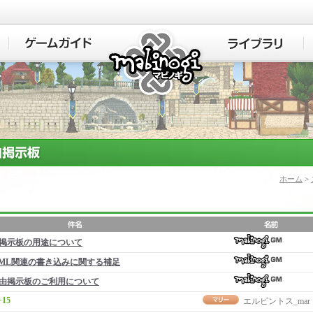
マビノギ
ホーム
>
掲示板の用途について
ML関連の書き込みに関する補足
由掲示板のご利用について
+15
エルピントス_mar