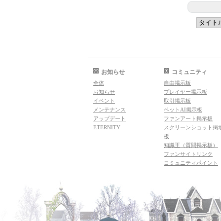
お知らせ
コミュニティ
全体
自由掲示板
お知らせ
プレイヤー掲示板
イベント
取引掲示板
メンテナンス
ペットAI掲示板
アップデート
ファンアート掲示板
ETERNITY
スクリーンショット掲
板
知識王（質問掲示板）
ファンサイトリンク
コミュニティポイント