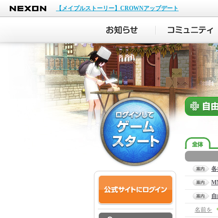
NEXON
【メイプルストーリー】CROWNアップデート
各
M
自
名前を