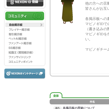
他の方への言
皆さんがお互
各掲示板への
マビノギID
（書き込みの
マビノギID
い。
マビノギチー
各掲示板の用途について