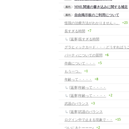
MML関連の書き込みに関する補足
自由掲示板のご利用について
+23
怪我の治療方法がわかりません～。
+7
長すぎる時間
[返事]長すぎる時間
+6
パーティについての質問
+5
作曲について・・・
+1
もう一つ。
+8
年齢って・・・・
[返事]年齢って・・・・
+2
[返事]年齢って・・・・
+3
武器のバランス
[返事]武器のバランス
+15
ログイン中で止まる現象で・・
+2
ついにきたーーー♪