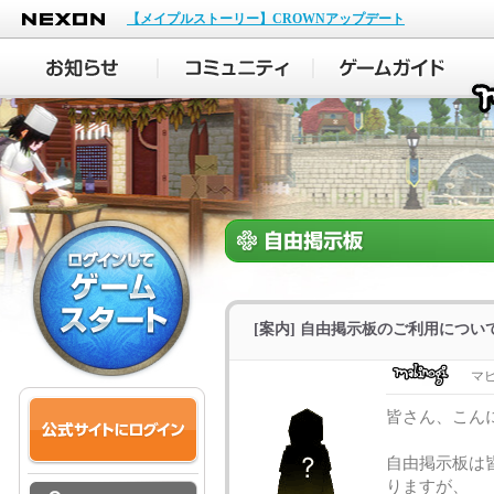
NEXON
【メイプルストーリー】CROWNアップデート
[案内] 自由掲示板のご利用につい
マ
皆さん、こん
自由掲示板は
りますが、