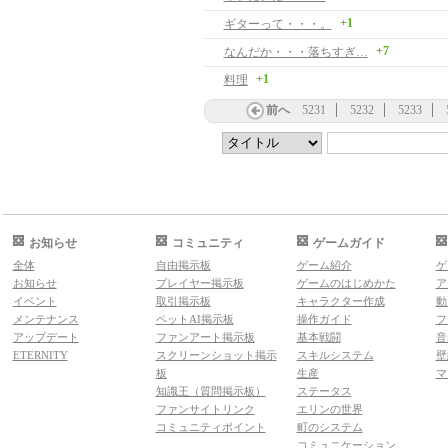
+1
ギターって・・・。
+7
なんだか・・・落ちすぎ…
+1
料理
前へ
5231
5232
5233
お知らせ
コミュニティ
ゲームガイド
全体
自由掲示板
ゲーム紹介
ゲ
お知らせ
プレイヤー掲示板
ゲームのはじめかた
ア
イベント
取引掲示板
キャラクター作成
動
メンテナンス
ペットAI掲示板
操作ガイド
フ
アップデート
ファンアート掲示板
基本戦闘
音
ETERNITY
スクリーンショット掲示
スキルシステム
壁
板
生産
マ
知識王（質問掲示板）
ステータス
ファンサイトリンク
エリンの世界
コミュニティポイント
町のシステム
コミュニケーション