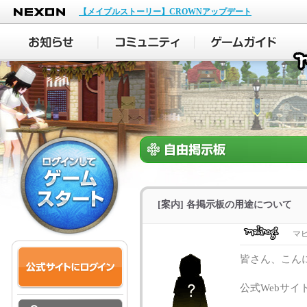
NEXON
【メイプルストーリー】CROWNアップデート
[案内] 各掲示板の用途について
マ
皆さん、こん
公式Webサ