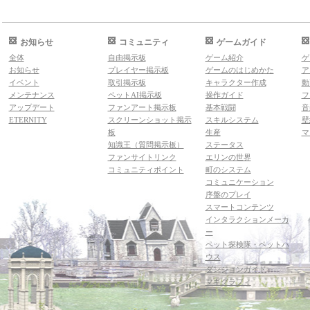
お知らせ
コミュニティ
ゲームガイド
全体
自由掲示板
ゲーム紹介
ゲ
お知らせ
プレイヤー掲示板
ゲームのはじめかた
ア
イベント
取引掲示板
キャラクター作成
動
メンテナンス
ペットAI掲示板
操作ガイド
フ
アップデート
ファンアート掲示板
基本戦闘
音
ETERNITY
スクリーンショット掲示
スキルシステム
壁
板
生産
マ
知識王（質問掲示板）
ステータス
ファンサイトリンク
エリンの世界
コミュニティポイント
町のシステム
コミュニケーション
序盤のプレイ
スマートコンテンツ
インタラクションメーカ
ー
ペット探検隊・ペットハ
ウス
ダンジョンガイド
マギグラフィ