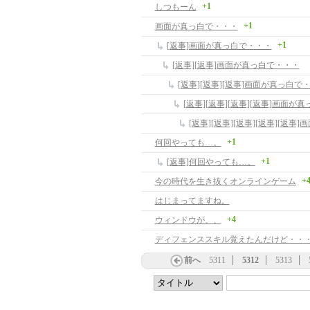
+1
しつもーん
+1
画面が真っ白で・・・
+1
[返事]画面が真っ白で・・・
[返事][返事]画面が真っ白で・・・
[返事][返事][返事]画面が真っ白で
[返事][返事][返事][返事]画面が
[返事][返事][返事][返事][返
+1
何回やっても…。
+1
[返事]何回やっても…。
+
今の時代を生き抜くオンラインゲーム
はじまってますね。
+4
ウィンドウが、、
ディフェンススキル覚えたんだけど・・
前へ
5311
5312
5313