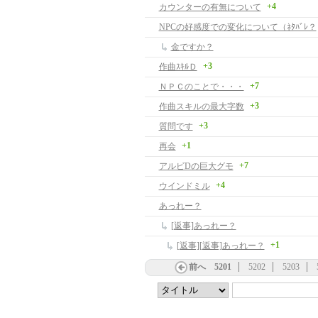
+4
カウンターの有無について
NPCの好感度での変化について（ﾈﾀﾊﾞﾚ？
金ですか？
+3
作曲ｽｷﾙＤ
+7
ＮＰＣのことで・・・
+3
作曲スキルの最大字数
+3
質問です
+1
再会
+7
アルビDの巨大グモ
+4
ウインドミル
あっれー？
[返事]あっれー？
+1
[返事][返事]あっれー？
前へ
5201
5202
5203