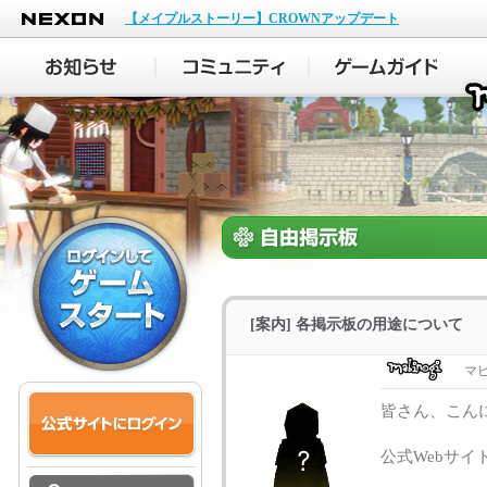
NEXON
【メイプルストーリー】CROWNアップデート
[案内] 各掲示板の用途について
マ
皆さん、こん
公式Webサ