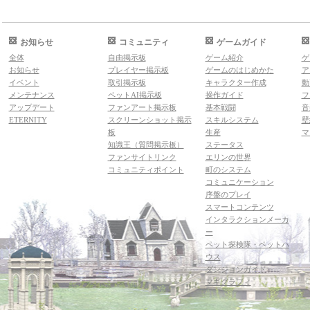
お知らせ
コミュニティ
ゲームガイド
全体
自由掲示板
ゲーム紹介
ゲ
お知らせ
プレイヤー掲示板
ゲームのはじめかた
ア
イベント
取引掲示板
キャラクター作成
動
メンテナンス
ペットAI掲示板
操作ガイド
フ
アップデート
ファンアート掲示板
基本戦闘
音
ETERNITY
スクリーンショット掲示
スキルシステム
壁
板
生産
マ
知識王（質問掲示板）
ステータス
ファンサイトリンク
エリンの世界
コミュニティポイント
町のシステム
コミュニケーション
序盤のプレイ
スマートコンテンツ
インタラクションメーカ
ー
ペット探検隊・ペットハ
ウス
ダンジョンガイド
マギグラフィ