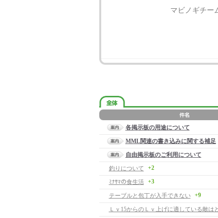
マビノギチー
各掲示板の用途について
MML関連の書き込みに関する補足
自由掲示板のご利用について
+2
釣りについて
+3
ﾐﾅｻﾏの食生活
+9
テーブルと包丁が入手できない
Ｌｖ15からのＬｖ上げに適している敵はど