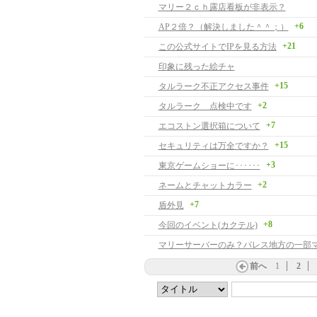
マリー２ｃｈ露店看板が非表示？
+6
AP２倍？（解決しました＾＾；）
+21
この公式サイトでIPを見る方法
印象に残った絵チャ
+15
タルラーク不正アクセス事件
+2
タルラーク 点検中です
+7
エコストン選択箱について
+15
セキュリティは万全ですか？
+3
東京ゲームショーに･･････
+2
ネームとチャットカラー
+7
盾外見
+8
今回のイベント(カクテル)
マリーサーバーのみ？バレス地方の一部
前へ
1
2