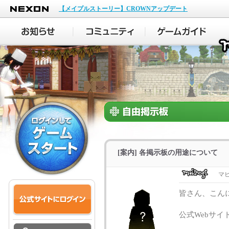
NEXON
【メイプルストーリー】CROWNアップデート
[案内] 各掲示板の用途について
マ
皆さん、こん
公式Webサ