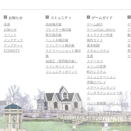
お知らせ
コミュニティ
ゲームガイド
全体
自由掲示板
ゲーム紹介
ゲ
お知らせ
プレイヤー掲示板
ゲームのはじめかた
ア
イベント
取引掲示板
キャラクター作成
動
メンテナンス
ペットAI掲示板
操作ガイド
フ
アップデート
ファンアート掲示板
基本戦闘
音
ETERNITY
スクリーンショット掲示
スキルシステム
壁
板
生産
マ
知識王（質問掲示板）
ステータス
ファンサイトリンク
エリンの世界
コミュニティポイント
町のシステム
コミュニケーション
序盤のプレイ
スマートコンテンツ
インタラクションメーカ
ー
ペット探検隊・ペットハ
ウス
ダンジョンガイド
マギグラフィ