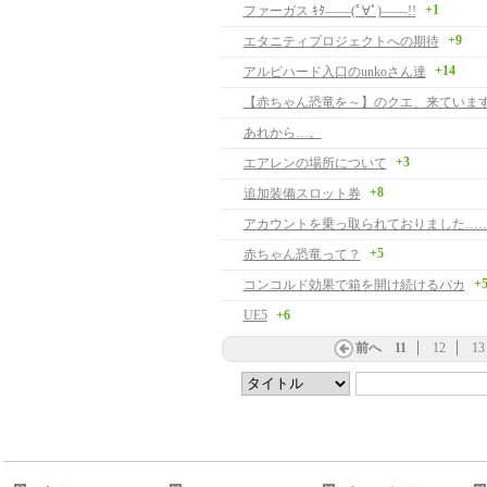
+1
ファーガス ｷﾀ――(ﾟ∀ﾟ)――!!
+9
エタニティプロジェクトへの期待
+14
アルビハード入口のunkoさん達
【赤ちゃん恐竜を～】のクエ、来ています
あれから…。
+3
エアレンの場所について
+8
追加装備スロット券
アカウントを乗っ取られておりました…
+5
赤ちゃん恐竜って？
+
コンコルド効果で箱を開け続けるバカ
UE5
+6
前へ
11
12
13