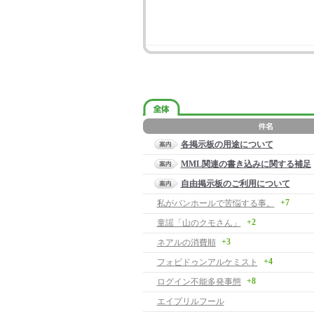
各掲示板の用途について
MML関連の書き込みに関する補足
自由掲示板のご利用について
+7
私がバンホールで苦悩する事。
+2
童謡「山のクモさん」
+3
ネアルの消費順
+4
フォビドゥンアルケミスト
+8
ログイン不能多発事態
エイプリルフール