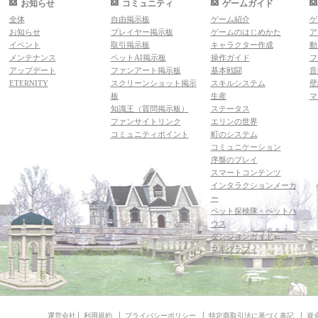
お知らせ
コミュニティ
ゲームガイド
全体
自由掲示板
ゲーム紹介
ゲ
お知らせ
プレイヤー掲示板
ゲームのはじめかた
ア
イベント
取引掲示板
キャラクター作成
動
メンテナンス
ペットAI掲示板
操作ガイド
フ
アップデート
ファンアート掲示板
基本戦闘
音
ETERNITY
スクリーンショット掲示
スキルシステム
壁
板
生産
マ
知識王（質問掲示板）
ステータス
ファンサイトリンク
エリンの世界
コミュニティポイント
町のシステム
コミュニケーション
序盤のプレイ
スマートコンテンツ
インタラクションメーカ
ー
ペット探検隊・ペットハ
ウス
ダンジョンガイド
マギグラフィ
運営会社
利用規約
プライバシーポリシー
特定商取引法に基づく表記
資