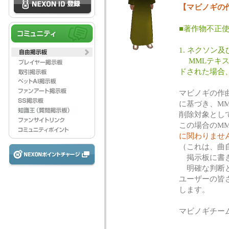
【マビノギの
■著作物不正
1. ネクソン
MMLテキス
ドされた場合
マビノギの作
に基づき、M
削除対象とし
この場合のM
に関わりませ
（これは、曲
掲示板に書き
明確な判断と
ユーザーの皆
します。
マビノギチー