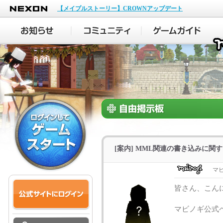
NEXON
【メイプルストーリー】CROWNアップデート
[案内] MML関連の書き込みに関
マ
皆さん、こん
マビノギ公式