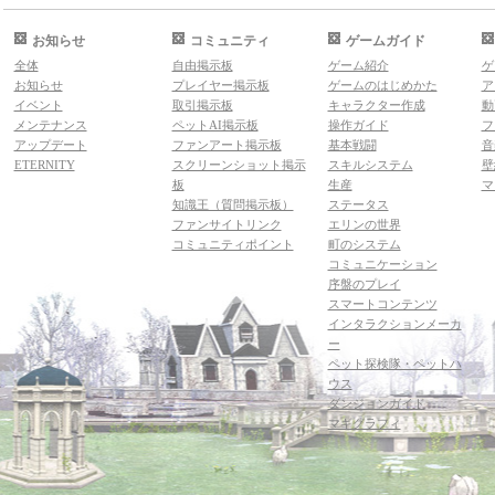
お知らせ
コミュニティ
ゲームガイド
全体
自由掲示板
ゲーム紹介
ゲ
お知らせ
プレイヤー掲示板
ゲームのはじめかた
ア
イベント
取引掲示板
キャラクター作成
動
メンテナンス
ペットAI掲示板
操作ガイド
フ
アップデート
ファンアート掲示板
基本戦闘
音
ETERNITY
スクリーンショット掲示
スキルシステム
壁
板
生産
マ
知識王（質問掲示板）
ステータス
ファンサイトリンク
エリンの世界
コミュニティポイント
町のシステム
コミュニケーション
序盤のプレイ
スマートコンテンツ
インタラクションメーカ
ー
ペット探検隊・ペットハ
ウス
ダンジョンガイド
マギグラフィ