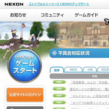
NEXON
【メイプルストーリー】CROWNアップデート
「浪漫農場」および「月光島
選択ボックスの選択UIに「
「ギルドホーム」に現在の外
「カリアフの結界ミニチュア