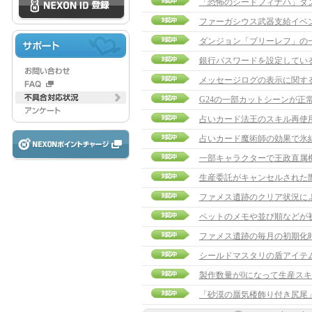
「恐怖のシードフィナハ」ダ
ファーガシウス武器支給イベ
ダンジョン「ブリーレフ」の
銀行パスワードを設定してい
メッセージログの表示に関す
G24の一部カットシーンが正
占いカード魔術師の効果で氷
一部キャラクターで王政直属
生産委託がキャンセルされた
ファメス遺跡のクリア状況に
ペットのメモや並び順などが
シールドマスタリの盾アイテ
製作数量が0になって生産ス