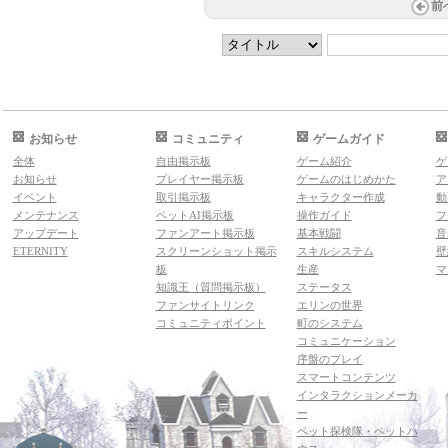
前
お知らせ
コミュニティ
ゲームガイド
全体
自由掲示板
ゲーム紹介
ゲ
お知らせ
プレイヤー掲示板
ゲームのはじめかた
ア
イベント
取引掲示板
キャラクター作成
動
メンテナンス
ペットAI掲示板
操作ガイド
フ
アップデート
ファンアート掲示板
基本戦闘
音
ETERNITY
スクリーンショット掲示
スキルシステム
壁
板
生産
マ
知識王（質問掲示板）
ステータス
ファンサイトリンク
エリンの世界
コミュニティポイント
町のシステム
コミュニケーション
序盤のプレイ
スマートコンテンツ
インタラクションメーカ
ー
ペット探検隊・ペットハ