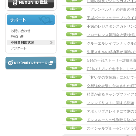
「グレンベルナ」の純白の魂
王城パーティのテーブルタイ
不滅のレジスタンスガトリン
フローレンス舞踏会衣装(女性
クルーエルレイヴンナックル
生産スキルの成功率が100%
G14の一部ストーリー詳細画
G21のリプレイ進行中にミッ
精霊が宿るキャンプファイア
フレンドリストに関する問題
アポカリプスレイドにて別の
スペシャルブルーゼンビオラ