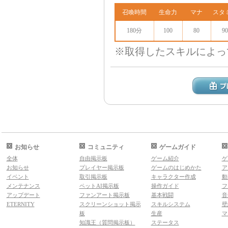
召喚時間
生命力
マナ
スタ
180分
100
80
90
※取得したスキルによっ
お知らせ
コミュニティ
ゲームガイド
全体
自由掲示板
ゲーム紹介
ゲ
お知らせ
プレイヤー掲示板
ゲームのはじめかた
ア
イベント
取引掲示板
キャラクター作成
動
メンテナンス
ペットAI掲示板
操作ガイド
フ
アップデート
ファンアート掲示板
基本戦闘
音
ETERNITY
スクリーンショット掲示
スキルシステム
壁
板
生産
マ
知識王（質問掲示板）
ステータス