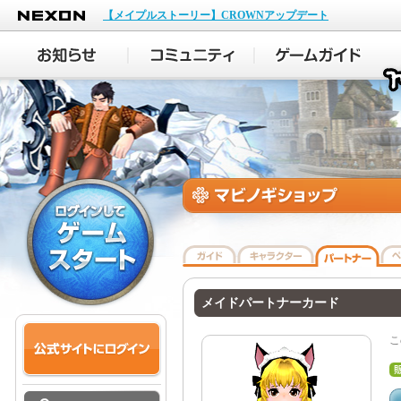
NEXON
【メイプルストーリー】CROWNアップデート
メイドパートナーカード
こ
販
格