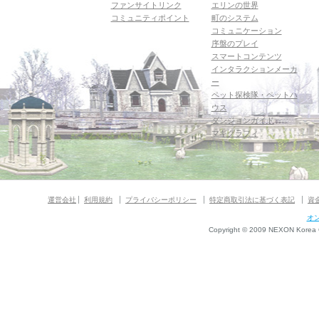
ファンサイトリンク
エリンの世界
コミュニティポイント
町のシステム
コミュニケーション
序盤のプレイ
スマートコンテンツ
インタラクションメーカ
ー
ペット探検隊・ペットハ
ウス
ダンジョンガイド
マギグラフィ
運営会社
利用規約
プライバシーポリシー
特定商取引法に基づく表記
資
オ
Copyright © 2009 NEXON Korea Co