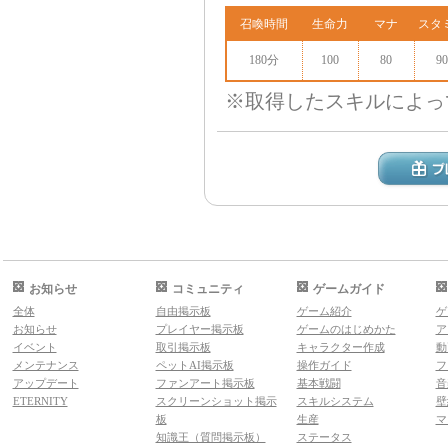
召喚時間
生命力
マナ
スタ
180分
100
80
90
※取得したスキルによっ
お知らせ
コミュニティ
ゲームガイド
全体
自由掲示板
ゲーム紹介
ゲ
お知らせ
プレイヤー掲示板
ゲームのはじめかた
ア
イベント
取引掲示板
キャラクター作成
動
メンテナンス
ペットAI掲示板
操作ガイド
フ
アップデート
ファンアート掲示板
基本戦闘
音
ETERNITY
スクリーンショット掲示
スキルシステム
壁
板
生産
マ
知識王（質問掲示板）
ステータス