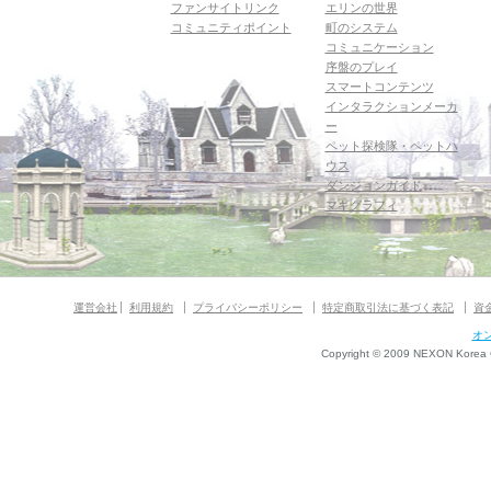
ファンサイトリンク
エリンの世界
コミュニティポイント
町のシステム
コミュニケーション
序盤のプレイ
スマートコンテンツ
インタラクションメーカ
ー
ペット探検隊・ペットハ
ウス
ダンジョンガイド
マギグラフィ
運営会社
利用規約
プライバシーポリシー
特定商取引法に基づく表記
資
オ
Copyright © 2009 NEXON Korea Co