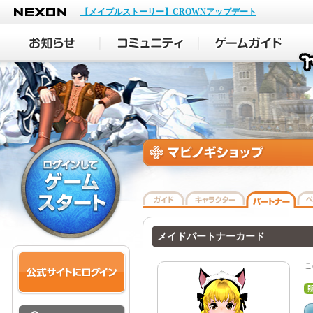
NEXON
【メイプルストーリー】CROWNアップデート
メイドパートナーカード
こ
販
格