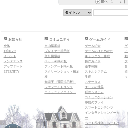
前へ
1
2
お知らせ
コミュニティ
ゲームガイド
全体
自由掲示板
ゲーム紹介
ゲ
お知らせ
プレイヤー掲示板
ゲームのはじめかた
ア
イベント
取引掲示板
キャラクター作成
動
メンテナンス
ペットAI掲示板
操作ガイド
フ
アップデート
ファンアート掲示板
基本戦闘
音
ETERNITY
スクリーンショット掲示
スキルシステム
壁
板
生産
マ
知識王（質問掲示板）
ステータス
ファンサイトリンク
エリンの世界
コミュニティポイント
町のシステム
コミュニケーション
序盤のプレイ
スマートコンテンツ
インタラクションメーカ
ー
ペット探検隊・ペットハ