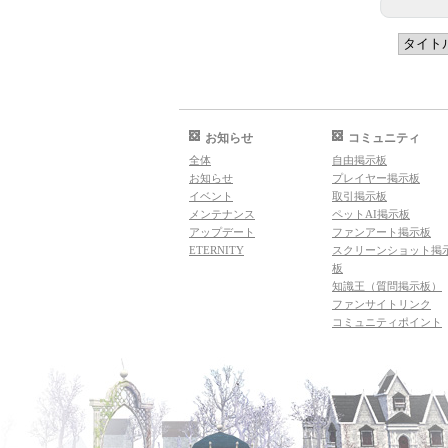
お知らせ
コミュニティ
全体
自由掲示板
お知らせ
プレイヤー掲示板
イベント
取引掲示板
メンテナンス
ペットAI掲示板
アップデート
ファンアート掲示板
ETERNITY
スクリーンショット掲
板
知識王（質問掲示板）
ファンサイトリンク
コミュニティポイント