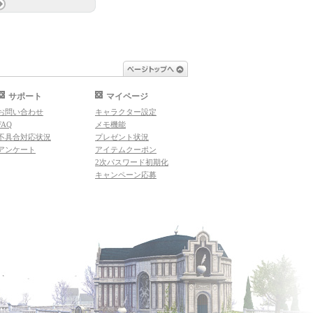
ページトップへ
サポート
マイページ
お問い合わせ
キャラクター設定
FAQ
メモ機能
不具合対応状況
プレゼント状況
アンケート
アイテムクーポン
2次パスワード初期化
キャンペーン応募