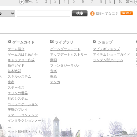
前へ
1
2
3
4
5
6
7
8
9
10
次へ
RSSってなに？
ゲームガイド
ライブラリ
ショップ
ゲーム紹介
ゲームダウンロード
マビノギショップ
ゲームのはじめかた
アップデートヒストリー
アイテムショップガイド
キャラクター作成
動画
ランダム型アイテム
操作ガイド
ファンタジーラジオ
基本戦闘
音楽
示
スキルシステム
壁紙
生産
マンガ
ステータス
エリンの世界
町のシステム
コミュニケーション
序盤のプレイ
スマートコンテンツ
インタラクションメーカ
ー
ペット探検隊・ペットハ