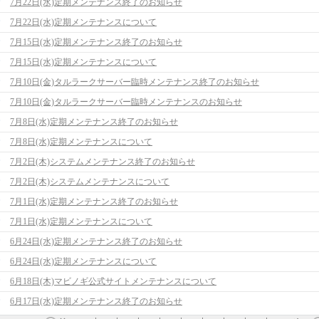
7月22日(水)定期メンテナンス終了のお知らせ
7月22日(水)定期メンテナンスについて
7月15日(水)定期メンテナンス終了のお知らせ
7月15日(水)定期メンテナンスについて
7月10日(金)タルラークサーバー臨時メンテナンス終了のお知らせ
7月10日(金)タルラークサーバー臨時メンテナンスのお知らせ
7月8日(水)定期メンテナンス終了のお知らせ
7月8日(水)定期メンテナンスについて
7月2日(木)システムメンテナンス終了のお知らせ
7月2日(木)システムメンテナンスについて
7月1日(水)定期メンテナンス終了のお知らせ
7月1日(水)定期メンテナンスについて
6月24日(水)定期メンテナンス終了のお知らせ
6月24日(水)定期メンテナンスについて
6月18日(木)マビノギ公式サイトメンテナンスについて
6月17日(水)定期メンテナンス終了のお知らせ