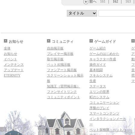
前へ
161
162
163
お知らせ
コミュニティ
ゲームガイド
全体
自由掲示板
ゲーム紹介
ゲ
お知らせ
プレイヤー掲示板
ゲームのはじめかた
ア
イベント
取引掲示板
キャラクター作成
動
メンテナンス
ペットAI掲示板
操作ガイド
フ
アップデート
ファンアート掲示板
基本戦闘
音
ETERNITY
スクリーンショット掲示
スキルシステム
壁
板
生産
マ
知識王（質問掲示板）
ステータス
ファンサイトリンク
エリンの世界
コミュニティポイント
町のシステム
コミュニケーション
序盤のプレイ
スマートコンテンツ
インタラクションメーカ
ー
ペット探検隊・ペットハ