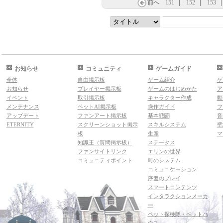
前へ
151
152
153
お知らせ
コミュニティ
ゲームガイド
全体
自由掲示板
ゲーム紹介
ゲ
お知らせ
プレイヤー掲示板
ゲームのはじめかた
ア
イベント
取引掲示板
キャラクター作成
動
メンテナンス
ペットAI掲示板
操作ガイド
フ
アップデート
ファンアート掲示板
基本戦闘
音
ETERNITY
スクリーンショット掲示
スキルシステム
壁
板
生産
マ
知識王（質問掲示板）
ステータス
ファンサイトリンク
エリンの世界
コミュニティポイント
町のシステム
コミュニケーション
序盤のプレイ
スマートコンテンツ
インタラクションメーカ
ー
ペット探検隊・ペットハ