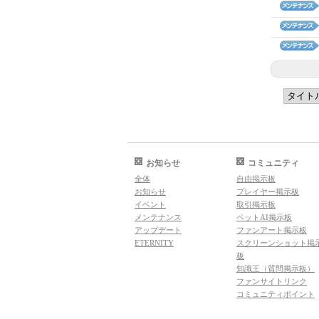
お知らせ
コミュニティ
全体
自由掲示板
お知らせ
プレイヤー掲示板
イベント
取引掲示板
メンテナンス
ペットAI掲示板
アップデート
ファンアート掲示板
ETERNITY
スクリーンショット掲
板
知識王（質問掲示板）
ファンサイトリンク
コミュニティポイント