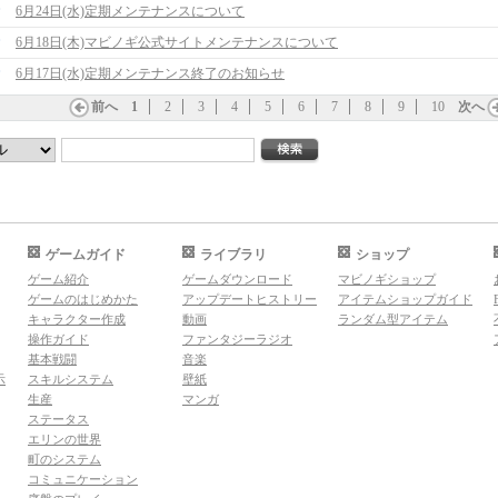
6月24日(水)定期メンテナンスについて
6月18日(木)マビノギ公式サイトメンテナンスについて
6月17日(水)定期メンテナンス終了のお知らせ
前へ
1
2
3
4
5
6
7
8
9
10
次へ
ゲームガイド
ライブラリ
ショップ
ゲーム紹介
ゲームダウンロード
マビノギショップ
ゲームのはじめかた
アップデートヒストリー
アイテムショップガイド
キャラクター作成
動画
ランダム型アイテム
操作ガイド
ファンタジーラジオ
基本戦闘
音楽
示
スキルシステム
壁紙
生産
マンガ
ステータス
エリンの世界
町のシステム
コミュニケーション