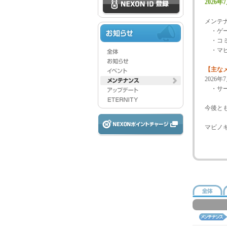
2026年7
メンテ
・ゲー
・コミ
・マビ
【主な
2026
・サー
今後と
マビノ