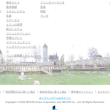
操作ガイド
ファンタジーラジオ
基本戦闘
音楽
示
スキルシステム
壁紙
生産
マンガ
ステータス
エリンの世界
町のシステム
コミュニケーション
序盤のプレイ
スマートコンテンツ
インタラクションメーカ
ー
ペット探検隊・ペットハ
ウス
ダンジョンガイド
マギグラフィ
ー
特定商取引法に基づく表記
資金決済法に基づく表記
著作権ガイドライン
カスタマー
オンラインゲームはネクソン
Copyright © 2009 NEXON Korea Corporation and NEXON Co., Ltd. All Rights Reserved.