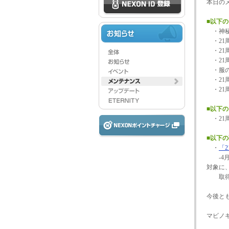
本日の
■以下
・神秘
・21
・21
・21
・服の
・21
・21
■以下
・21
■以下
・
「
-4月
対象に
取得し
今後と
マビノ