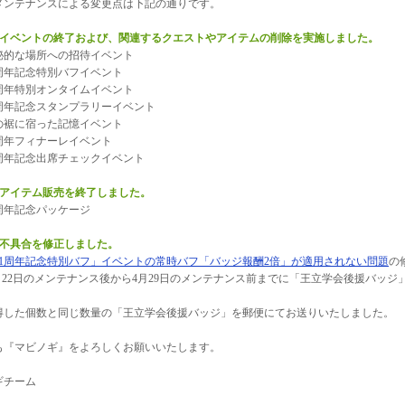
メンテナンスによる変更点は下記の通りです。
のイベントの終了および、関連するクエストやアイテムの削除を実施しました。
的な場所への招待イベント
周年記念特別バフイベント
周年特別オンタイムイベント
周年記念スタンプラリーイベント
裾に宿った記憶イベント
周年フィナーレイベント
周年記念出席チェックイベント
のアイテム販売を終了しました。
周年記念パッケージ
の不具合を修正しました。
21周年記念特別バフ」イベントの常時バフ「バッジ報酬2倍」が適用されない問題
の
22日のメンテナンス後から4月29日のメンテナンス前までに「王立学会後援バッジ
、
た個数と同じ数量の「王立学会後援バッジ」を郵便にてお送りいたしました。
も『マビノギ』をよろしくお願いいたします。
ギチーム