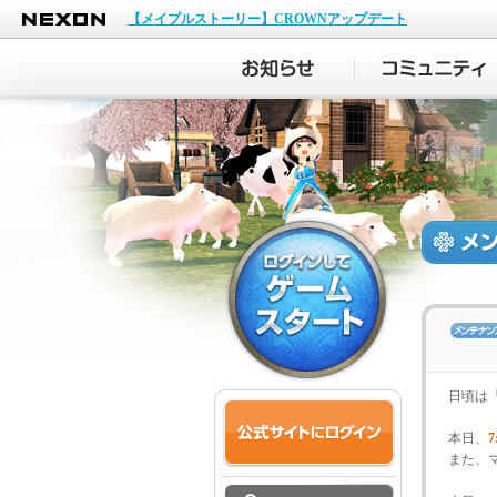
NEXON
【メイプルストーリー】CROWNアップデート
日頃は
本日、
7
また、