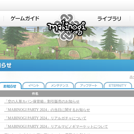
マビノギ
ホ
「空の人形カバン保管箱」割引販売のお知らせ
「MABINOGI PARTY 2024」の当日に関するお知らせ
「MABINOGI PARTY 2024」リアルガチャについて
「MABINOGI PARTY 2024」リアルマビノギマーケットについて